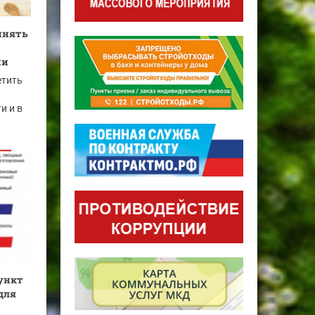
инять
ии
етить
и и в
пункт
для