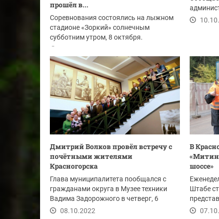
прошёл в...
админис
Соревнования состоялись на лыжном
10.10
стадионе «Зоркий» солнечным
субботним утром, 8 октября.
10.10.2022
Дмитрий Волков провёл встречу с
В Красн
почётными жителями
«Митино
Красногорска
шоссе»
Глава муниципалитета пообщался с
Еженедел
гражданами округа в Музее техники
Штабе ст
Вадима Задорожного в четверг, 6
предста
октября.
организа
08.10.2022
07.10