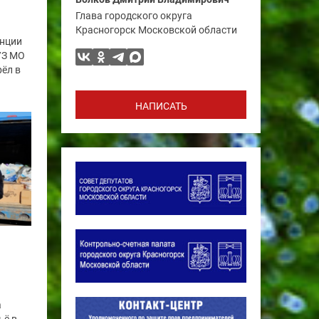
Глава городского округа
Красногорск Московской области
анции
УЗ МО
ёл в
НАПИСАТЬ
а