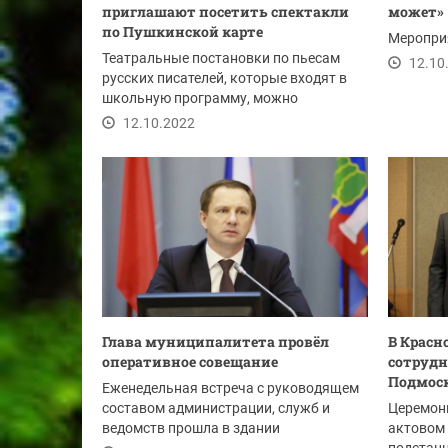
приглашают посетить спектакли
может»
по Пушкинской карте
Мероприя
Театральные постановки по пьесам
12.10
русских писателей, которые входят в
школьную программу, можно
посмотреть в октябре в...
12.10.2022
Глава муниципалитета провёл
В Красн
оперативное совещание
сотрудн
Подмос
Еженедельная встреча с руководящем
составом администрации, служб и
Церемони
ведомств прошла в здании
актовом 