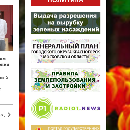
кам
ения
нной
л
ед