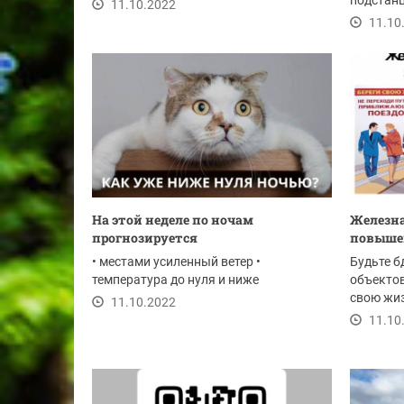
администрации...
подстан
11.10.2022
помощи в
11.10
На этой неделе по ночам
Железна
прогнозируется
повыше
• местами усиленный ветер •
Будьте б
температура до нуля и ниже
объектов
свою жиз
11.10.2022
угрозах
11.10