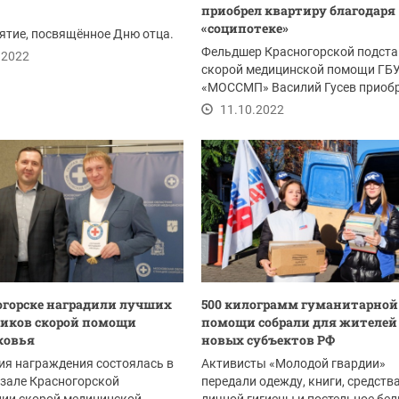
приобрел квартиру благодаря
«соципотеке»
тие, посвящённое Дню отца.
Фельдшер Красногорской подст
.2022
скорой медицинской помощи ГБ
«МОССМП» Василий Гусев приобр
сентябре жильё...
11.10.2022
огорске наградили лучших
500 килограмм гуманитарной
иков скорой помощи
помощи собрали для жителей
ковья
новых субъектов РФ
я награждения состоялась в
Активисты «Молодой гвардии»
зале Красногорской
передали одежду, книги, средств