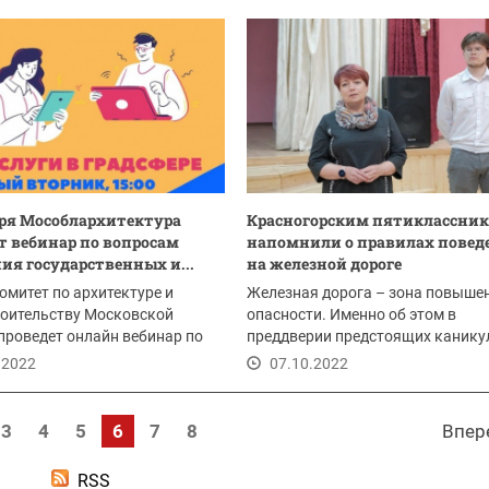
бря Мособлархитектура
Красногорским пятиклассни
т вебинар по вопросам
напомнили о правилах повед
ия государственных и...
на железной дороге
Комитет по архитектуре и
Железная дорога – зона повыше
роительству Московской
опасности. Именно об этом в
проведет онлайн вебинар по
преддверии предстоящих канику
 получения...
напомнили учащимся...
.2022
07.10.2022
3
4
5
6
7
8
Впер
RSS