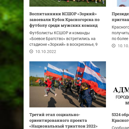
Воспитанники КСШОР «Зоркий»
Президе
завоевали Кубок Красногорска по
пригла
футболу среди мужских команд
Красного
Футболисты КСШОР и команды
получит
«Боевое Братство» встретились на
по более
стадионе «Зоркий» в воскресенье, 9
10.10
октября.
10.10.2022
Третий этап социально-
5324 об
ориентированного проекта
Красног
«Национальный триатлон 2022»
Сообщае