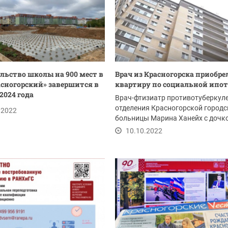
льство школы на 900 мест в
Врач из Красногорска приобре
сногорский» завершится в
квартиру по социальной ипот
2024 года
Врач-фтизиатр противотуберкул
отделения Красногорской городс
.2022
больницы Марина Ханейх с дочк
переехала в...
10.10.2022