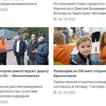
трации муниципалитета.
По поручению Главы городского 
Красногорск Дмитрия Владимир
.2022
Волкова на территории «Молоде
центра»...
08.10.2022
огорске ремонтируют дорогу
Палисадик на 200 мест открыл
 О2» - «Волоколамское
Красногорске
Торжественное открытие учрежд
ьное рабочее совещание в
состоялось в пятницу, 7 октября.
роительства с участием
07.10.2022
вителем подрядной
ции АО «Московский...
.2022