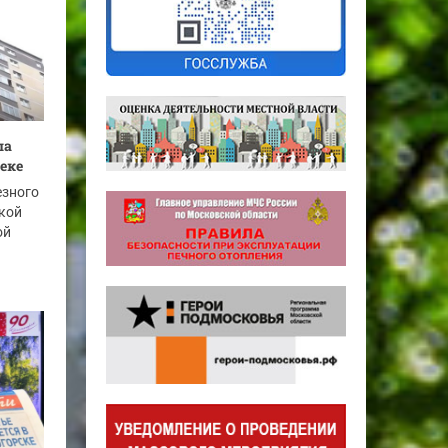
ла
еке
езного
кой
ой