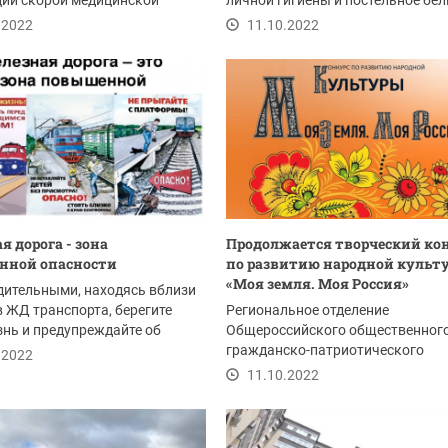
ции скорой медицинской
личной гигиены и постельное бел
о вторник, 11...
пункт приёма...
.2022
11.10.2022
я дорога - зона
Продолжается творческий ко
нной опасности
по развитию народной культ
«Моя земля. Моя Россия»
дительными, находясь вблизи
 ЖД транспорта, берегите
Региональное отделение
нь и предупреждайте об
Общероссийского общественног
 окружающих.
гражданско-патриотического
.2022
движения «Бессмертный полк Ро
11.10.2022
в...