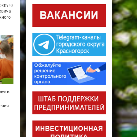
округа
овича
жного
ся в
ения