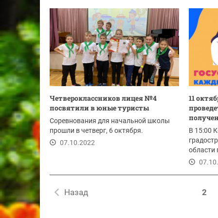
Четвероклассников лицея №4
11 октя
посвятили в юные туристы
проведе
получен
Соревнования для начальной школы
прошли в четверг, 6 октября.
В 15:00 
градост
07.10.2022
области 
вопросам
07.10
Назад
2