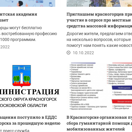
нтская академия
Приглашаем красногорцев пр
шает
участие в опросе про местные
средства массовой информац
рцы могут бесплатно
ь востребованную профессию
Дорогие жители, предлагаем отв
 1000 программам.
на несколько вопросов, которые
помогут нам понять какие новост
.2022
каком формате...
10.10.2022
ращения поступило в ЕДДС
В Красногорске организован 
орска за прошедшую неделю
сбора гуманитарной помощи 
мобилизованных жителей
т пресс-служба