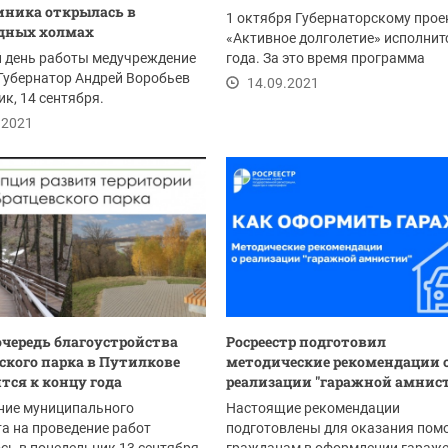
ника открылась в
1 октября Губернаторскому прое
дных холмах
«Активное долголетие» исполнит
й день работы медучреждение
года. За это время программа
Губернатор Андрей Воробьев
показала, что...
14.09.2021
ик, 14 сентября.
.2021
очередь благоустройства
Росреестр подготовил
ского парка в Путилкове
методические рекомендации 
тся к концу года
реализации "гаражной амнис
ние муниципального
Настоящие рекомендации
а на проведение работ
подготовлены для оказания по