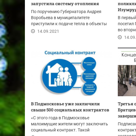
запустила систему отопления
поликли
Изумру
По поручению Губернатора Андрея
Воробьева в муниципалитете
В первы
приступили к подаче тепла в объекты
посетил 
социальной сферы.
во вторн
14.09.2021
14.09
В Подмосковье уже заключили
Третья 
свыше 500 социальных контрактов
Братцев
заверши
«С этого года в Подмосковье
малоимущие жители могут заключить
Подписа
социальный контракт. Такой
контракт