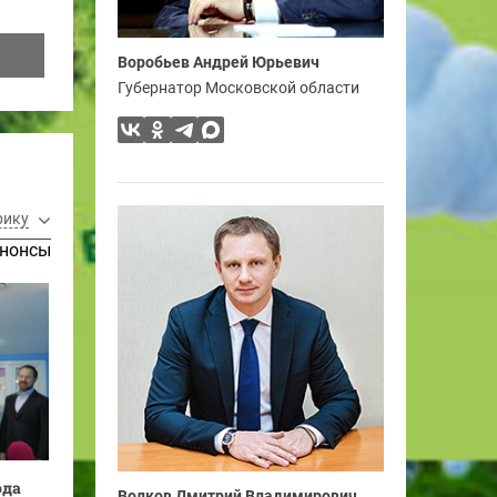
Воробьев Андрей Юрьевич
Губернатор Московской области
рику
нонсы
ода
Волков Дмитрий Владимирович