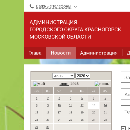
Важные телефоны
АДМИНИСТРАЦИЯ
ГОРОДСКОГО ОКРУГА КРАСНОГОРСК
МОСКОВСКОЙ ОБЛАСТИ
Глава
Новости
Администрация
Д
июнь
2026
ПН
ВТ
СР
ЧТ
ПТ
СБ
ВС
1
2
3
4
5
6
7
8
9
10
11
12
13
14
15
16
17
18
19
20
21
22
23
24
25
26
27
28
29
30