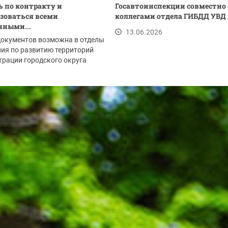
 по контракту и
Госавтоинспекции совместно 
зоваться всеми
коллегами отдела ГИБДД УВД п
нными...
13.06.2026
документов возможна в отделы
ия по развитию территорий
рации городского округа
рск:
.2026