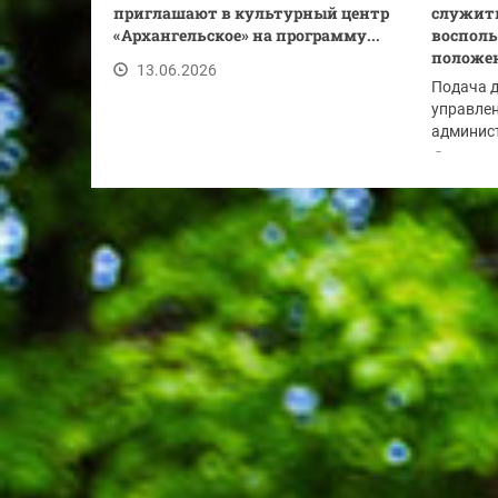
приглашают в культурный центр
служить
«Архангельское» на программу...
восполь
положе
13.06.2026
Подача 
управлен
админист
Красного
13.06