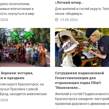
«Летний вечер...
рило посетителям
аемые впечатления и
Для жителей и гостей округа: Теа
сть окунуться в мир
песни «Модемуз»
а
.2024
15.09.2024
 Воронки: история,
Сотрудники подмосковной
и и праздник
Госавтоинспекции для
отдыхающих парка ПКиО
ком округе Красногорск, на
"Ивановские...
ручья Праслиха с рекой
Брод, находится живописная
Жителей и гостей Подмосковного
Воронки,...
Красногорска ожидали лектори
.2024
правилам дорожного движении и
увлекательный мастер...