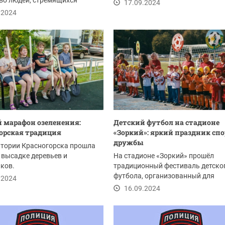
во людей, стремящихся
17.09.2024
 и...
.2024
 марафон озеленения:
Детский футбол на стадионе
орская традиция
«Зоркий»: яркий праздник спо
дружбы
итории Красногорска прошла
 высадке деревьев и
На стадионе «Зоркий» прошёл
ков.
традиционный фестиваль детско
футбола, организованный для
.2024
воспитанников дошкольных...
16.09.2024