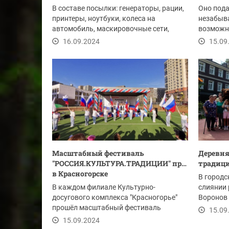
В составе посылки: генераторы, рации,
Оно пода
принтеры, ноутбуки, колеса на
незабыв
автомобиль, маскировочные сети,
возможно
продукты,...
искусств
16.09.2024
15.09
Масштабный фестиваль
Деревня
"РОССИЯ.КУЛЬТУРА.ТРАДИЦИИ" прошел
традици
в Красногорске
В городс
В каждом филиале Культурно-
слиянии 
досугового комплекса "Красногорье"
Воронов 
прошёл масштабный фестиваль
деревня 
15.09
15.09.2024