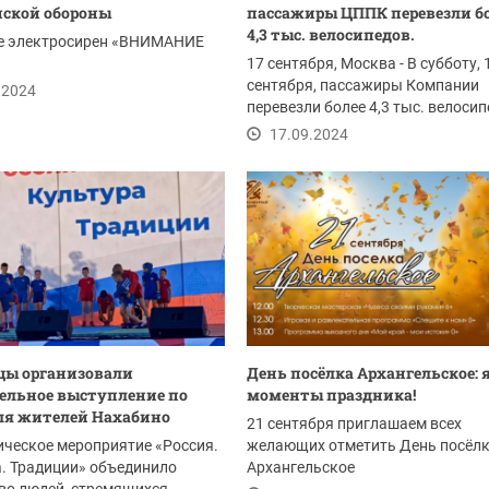
ской обороны
пассажиры ЦППК перевезли б
4,3 тыс. велосипедов.
ке электросирен «ВНИМАНИЕ
17 сентября, Москва - В субботу, 
сентября, пассажиры Компании
.2024
перевезли более 4,3 тыс. велосип
В этот день в...
17.09.2024
цы организовали
День посёлка Архангельское: 
ельное выступление по
моменты праздника!
ля жителей Нахабино
21 сентября приглашаем всех
ческое мероприятие «Россия.
желающих отметить День посёл
. Традиции» объединило
Архангельское