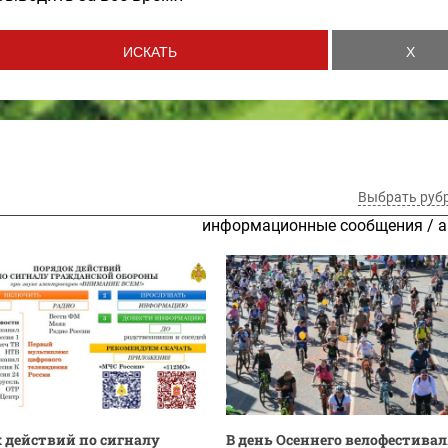
Выбрать руб
информационные сообщения
/
а
 действий по сигналу
В день Осеннего велофестива