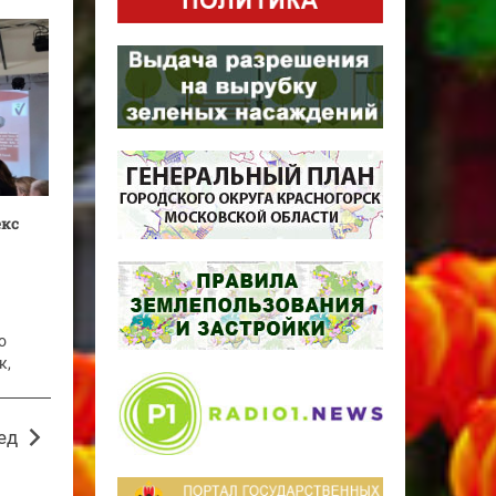
кс
о
к,
ед