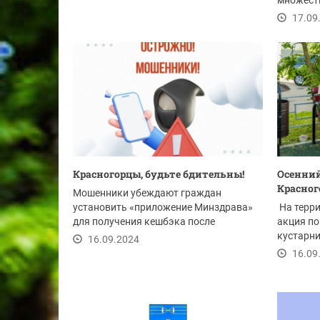
множест
сохранить
17.09
Красногорцы, будьте бдительны!
Осенний
Красног
Мошенники убеждают граждан
установить «приложение Минздрава»
На терр
для получения кешбэка после
акция по
прохождения медицинских...
кустарни
16.09.2024
16.09