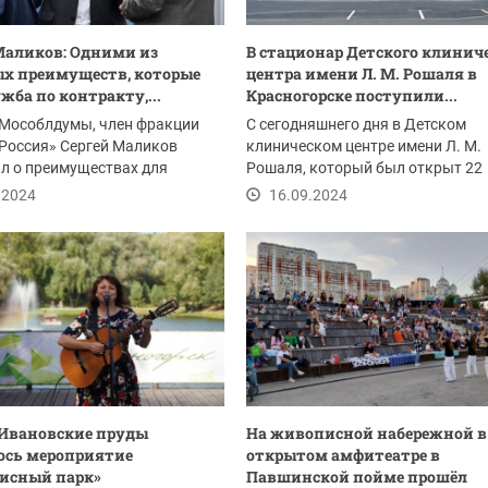
Маликов: Одними из
В стационар Детского клинич
х преимуществ, которые
центра имени Л. М. Рошаля в
жба по контракту,...
Красногорске поступили...
 Мособлдумы, член фракции
С сегодняшнего дня в Детском
Россия» Сергей Маликов
клиническом центре имени Л. М.
л о преимуществах для
Рошаля, который был открыт 22
ужащих по...
августа при участии...
.2024
16.09.2024
 Ивановские пруды
На живописной набережной в
ось мероприятие
открытом амфитеатре в
исный парк»
Павшинской пойме прошёл