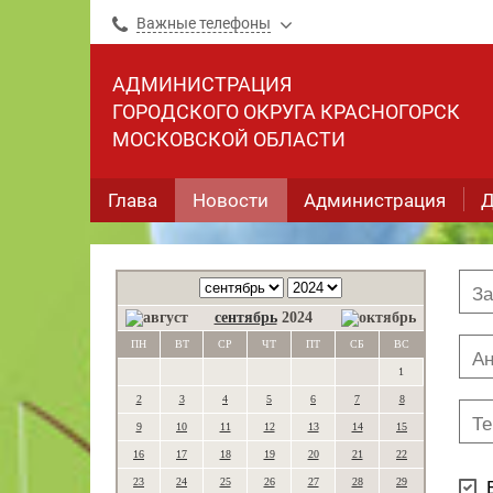
Важные телефоны
АДМИНИСТРАЦИЯ
ГОРОДСКОГО ОКРУГА КРАСНОГОРСК
МОСКОВСКОЙ ОБЛАСТИ
Глава
Новости
Администрация
Д
сентябрь
2024
ПН
ВТ
СР
ЧТ
ПТ
СБ
ВС
1
2
3
4
5
6
7
8
9
10
11
12
13
14
15
16
17
18
19
20
21
22
23
24
25
26
27
28
29