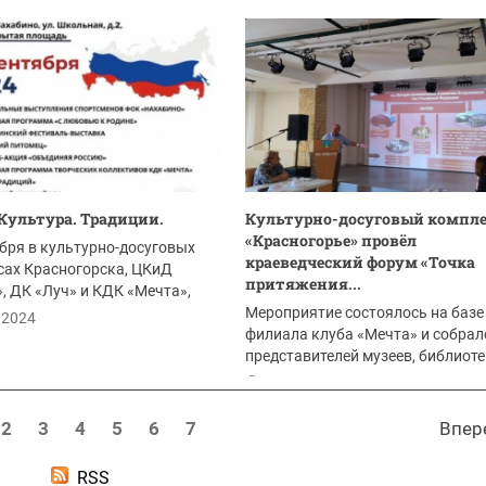
15.09.2024
 Культура. Традиции.
Культурно-досуговый компле
«Красногорье» провёл
бря в культурно-досуговых
краеведческий форум «Точка
сах Красногорска, ЦКиД
притяжения...
, ДК «Луч» и КДК «Мечта»,
.
Мероприятие состоялось на базе
.2024
филиала клуба «Мечта» и собрал
представителей музеев, библиоте
краеведческих...
14.09.2024
2
3
4
5
6
7
Впер
RSS