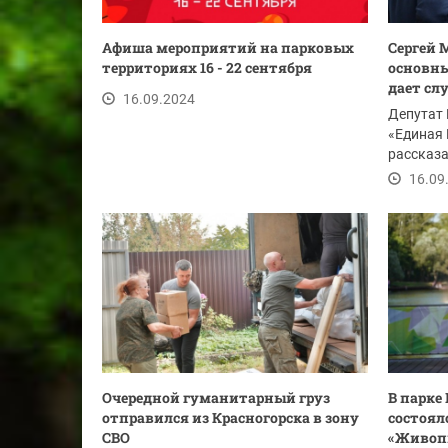
Афиша мероприятий на парковых
Сергей 
территориях 16 - 22 сентября
основны
дает слу
16.09.2024
Депутат
«Единая 
рассказа
военносл
16.09
Очередной гуманитарный груз
В парке
отправился из Красногорска в зону
состоял
СВО
«Живоп