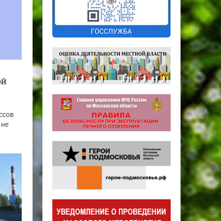
ОЙ
ссов
 не