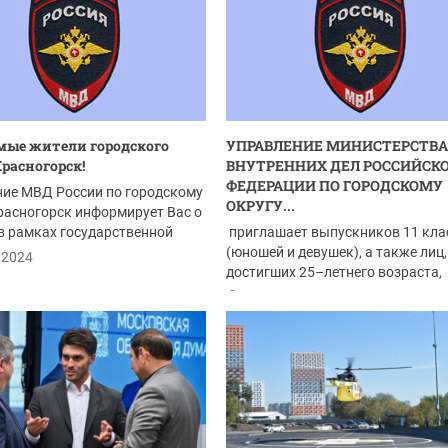
ые жители городского
УПРАВЛЕНИЕ МИНИСТЕРСТВА
Красногорск!
ВНУТРЕННИХ ДЕЛ РОССИЙСК
ФЕДЕРАЦИИ ПО ГОРОДСКОМУ
ние МВД России по городскому
ОКРУГУ...
расногорск информирует Вас о
 в рамках государственной
приглашает выпускников 11 кла
ы...
(юношей и девушек), а также лиц,
.2024
достигших 25–летнего возраста,
имеющих...
16.09.2024