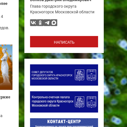
олее
Глава городского округа
Красногорск Московской области
14
едов.
НАПИСАТЬ
яркие
ка