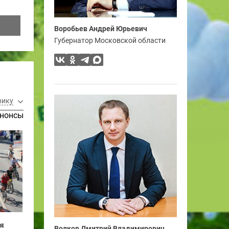
Воробьев Андрей Юрьевич
Губернатор Московской области
рику
нонсы
ля
Волков Дмитрий Владимирович