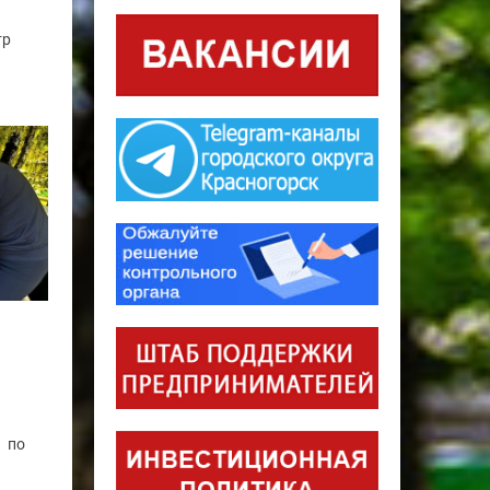
тр
й по