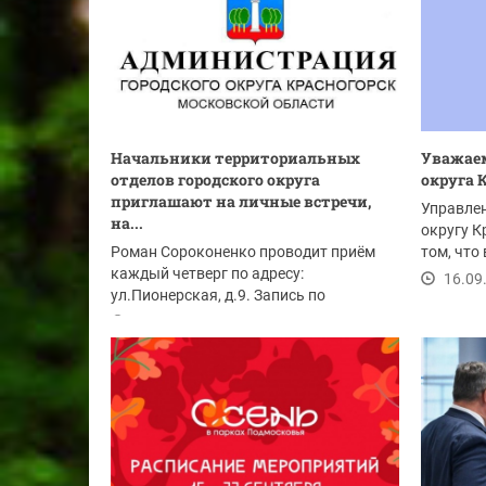
Начальники территориальных
Уважаем
отделов городского округа
округа 
приглашают на личные встречи,
Управле
на...
округу К
Роман Сороконенко проводит приём
том, что
каждый четверг по адресу:
программ
16.09
ул.Пионерская, д.9. Запись по
телефонам: 8(925)658-04-94,...
16.09.2024