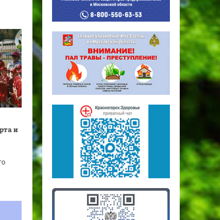
рта и
го