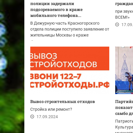
полиции задержали
граждан
подозреваемого в краже
при зву
мобильного телефона...
ВСЕМ!»
В Дежурную часть Красногорского
17.09
отдела полиции поступило заявление от
жительницы Москвы о краже
мобильного телефона....
17.09.2024
Вывоз строительных отходов
Партий
показат
Стройка или ремонт?
самбо д
17.09.2024
Патриоти
Культура