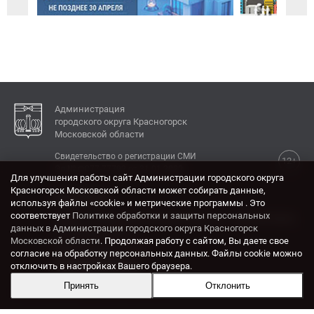
Администрация
городского округа Красногорск
Московской области
Свидетельство о регистрации СМИ
12+
Эл № ФС77-77792 от 31.01.2020.
Для улучшения работы сайт Администрации городского округа
Красногорск Московской области может собирать данные,
КОНТАКТЫ
используя файлы «cookie» и метрические программы . Это
соответствует
Политике обработки и защиты персональных
Адрес: 143404, Московская область, г. Красногорск,
данных в Администрации городского округа Красногорск
ул. Ленина, дом 4.
Московской области
. Продолжая работу с сайтом, Вы даете свое
Электронная почта:
согласие на обработку персональных данных. Файлы cookie можно
krasrn@mosreg.ru
отключить в настройках Вашего браузера.
Принять
Отклонить
Разработка и поддержка сайта ADN