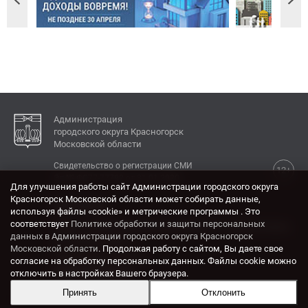
Администрация
городского округа Красногорск
Московской области
Свидетельство о регистрации СМИ
12+
Эл № ФС77-77792 от 31.01.2020.
Для улучшения работы сайт Администрации городского округа
Красногорск Московской области может собирать данные,
КОНТАКТЫ
используя файлы «cookie» и метрические программы . Это
соответствует
Политике обработки и защиты персональных
Адрес: 143404, Московская область, г. Красногорск,
данных в Администрации городского округа Красногорск
ул. Ленина, дом 4.
Московской области
. Продолжая работу с сайтом, Вы даете свое
Электронная почта:
согласие на обработку персональных данных. Файлы cookie можно
krasrn@mosreg.ru
отключить в настройках Вашего браузера.
Принять
Отклонить
Разработка и поддержка сайта ADN