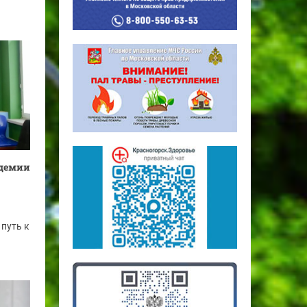
адемии
 путь к