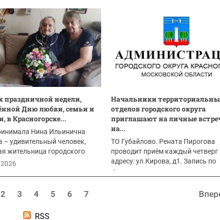
х праздничной недели,
Начальники территориальны
нной Дню любви, семьи и
отделов городского округа
, в Красногорске...
приглашают на личные встре
на...
принимала Нина Ильинична
 – удивительный человек,
ТО Губайлово. Рената Пирогова
ая жительница городского
проводит приём каждый четверг
оторая в...
адресу: ул.Кирова, д1. Запись по
.2026
телефону: 8(925)6580494
13.07.2026
2
3
4
5
6
7
Впер
RSS