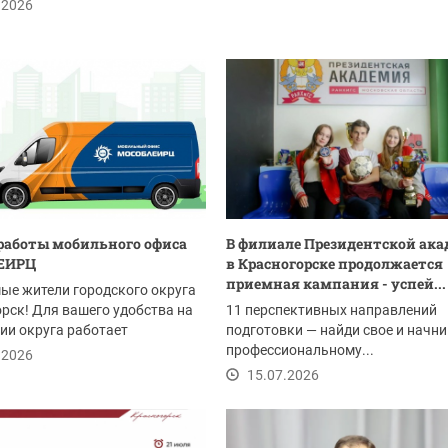
енность...
.2026
работы мобильного офиса
В филиале Президентской ак
ЕИРЦ
в Красногорске продолжается
приемная кампания - успей...
ые жители городского округа
рск! Для вашего удобства на
11 перспективных направлений
ии округа работает
подготовки — найди свое и начни
й офис...
профессиональному...
.2026
15.07.2026