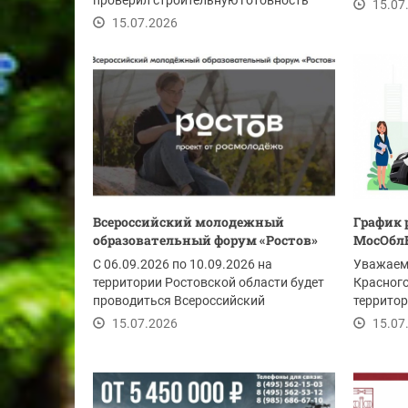
проверил строительную готовность
своеврем
15.07
пристройки к...
15.07.2026
Всероссийский молодежный
График 
образовательный форум «Ростов»
МосОбл
С 06.09.2026 по 10.09.2026 на
Уважаем
территории Ростовской области будет
Красного
проводиться Всероссийский
территор
молодежный...
мобильны
15.07.2026
15.07