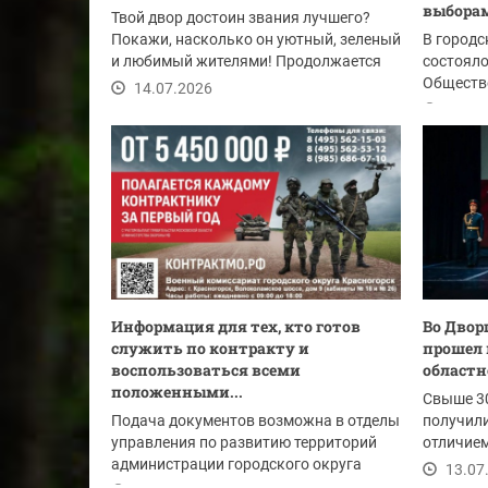
выбора
Твой двор достоин звания лучшего?
Покажи, насколько он уютный, зеленый
В городс
и любимый жителями! Продолжается
состояло
прием заявок...
Обществ
14.07.2026
за выбор
14.07
Информация для тех, кто готов
Во Двор
служить по контракту и
прошел 
воспользоваться всеми
областн
положенными...
Свыше 30
Подача документов возможна в отделы
получили
управления по развитию территорий
отличием
администрации городского округа
набор оч
13.07
Красногорск: