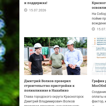
и поддержка!
Красного
освоили
15.07.2026
На Собо
пойме п
вождени
опытных 
15.07
Дмитрий Волков проверил
График 
строительство пристройки к
МосОблЕ
поликлинике в Нахабино
Создани
Глава городского округа Красногорск
оплаты 
Дмитрий Владимирович Волков
фактор, 