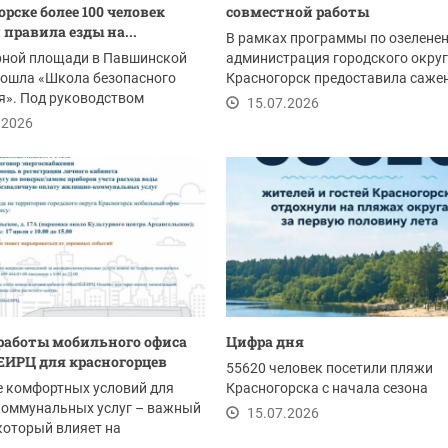
рске более 100 человек
совместной работы
 правила езды на...
В рамках программы по озелене
рной площади в Павшинской
администрация городского окру
рошла «Школа безопасного
Красногорск предоставила саже
я». Под руководством
жителям дома по...
15.07.2026
инструкторов...
.2026
работы мобильного офиса
Цифра дня
ИРЦ для красногорцев
55620 человек посетили пляжи
е комфортных условий для
Красногорска с начала сезона
коммунальных услуг – важный
15.07.2026
который влияет на