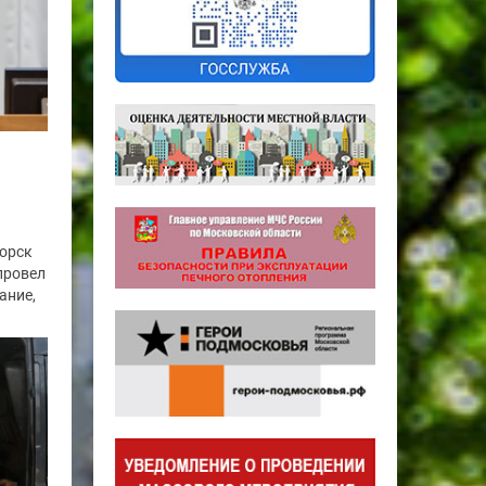
горск
провел
ание,