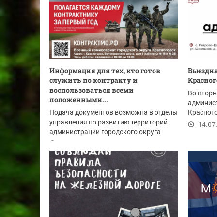
Информация для тех, кто готов
Выездн
служить по контракту и
Красног
воспользоваться всеми
Во вторн
положенными...
админист
Подача документов возможна в отделы
Красного
управления по развитию территорий
Начало в
14.07
администрации городского округа
Красногорск:
15.07.2026