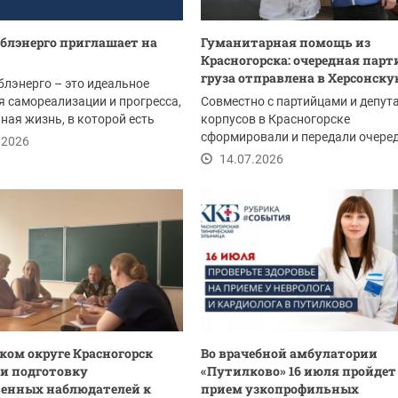
блэнерго приглашает на
Гуманитарная помощь из
Красногорска: очередная парт
груза отправлена в Херсонскую
лэнерго – это идеальное
я самореализации и прогресса,
Совместно с партийцами и депут
ая жизнь, в которой есть
корпусов в Красногорске
ыху,...
сформировали и передали очере
.2026
партию гуманитарной...
14.07.2026
ском округе Красногорск
Во врачебной амбулатории
и подготовку
«Путилково» 16 июля пройдет
енных наблюдателей к
прием узкопрофильных