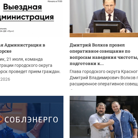
ая Администрация в
Дмитрий Волков провел
орске
оперативное совещание по
вопросам наведения чистоты,
ик, 21 июля, команда
подготовки к...
рации городского округа
рск проведет прием граждан.
Глава городского округа Красно
 17:00.
Дмитрий Владимирович Волков 
.2026
расширенное оперативное совещ
на повестку...
14.07.2026