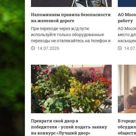
Напоминаем правила безопасности
АО Мосо
на железной дороге
работу
При переходе через ж/д пути:
АО Мособ
используйте только оборудованные
место дл
переходы не отвлекайтесь на телефон и
насыщенн
снимайте...
место отд
14.07.2026
14.07
Преврати свой двор в
В город
победителя - успей подать заявку
обсудил
на конкурс «Лучший двор»
обществ