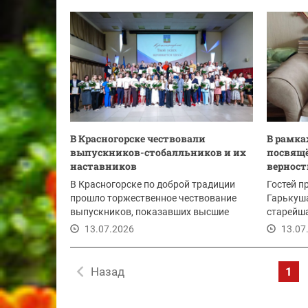
14.07.2026
В Красногорске чествовали
В рамка
выпускников-стобалльников и их
посвящё
наставников
верности
В Красногорске по доброй традиции
Гостей 
прошло торжественное чествование
Гарькуша
выпускников, показавших высшие
старейш
результаты на...
округа, к
13.07.2026
13.07
Назад
1