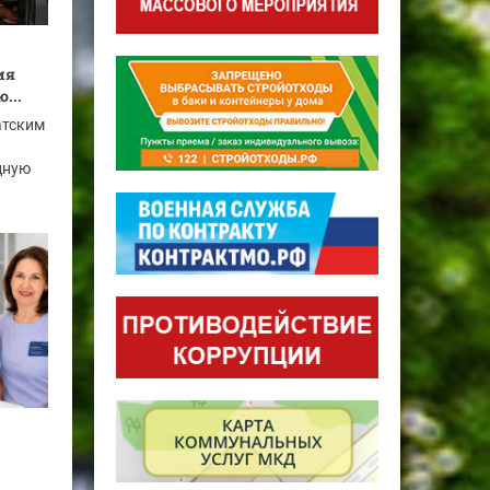
ия
...
атским
дную