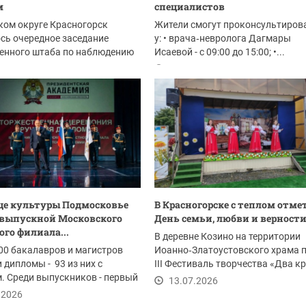
м
специалистов
ком округе Красногорск
Жители смогут проконсультиров
сь очередное заседание
у: • врача‑невролога Дагмары
енного штаба по наблюдению
Исаевой - с 09:00 до 15:00; •...
ами. В центре...
.2026
14.07.2026
це культуры Подмосковье
В Красногорске с теплом отм
выпускной Московского
День семьи, любви и верност
ого филиала...
В деревне Козино на территории
0 бакалавров и магистров
Иоанно‑Златоустовского храма 
 дипломы - 93 из них с
III Фестиваль творчества «Два к
. Среди выпускников - первый
13.07.2026
ного...
.2026