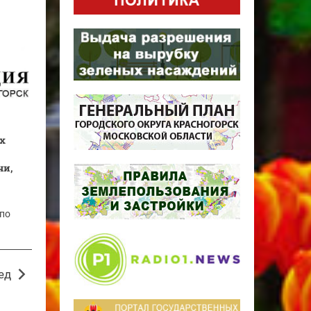
х
чи,
 по
ед