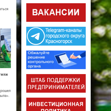
аться
етили
и
прошел
рыла».