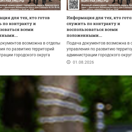
ция для тех, кто готов
Информация для тех, кто гото
 по контракту и
служить по контракту и
зоваться всеми
воспользоваться всеми
нными...
положенными...
документов возможна в отделы
Подача документов возможна в 
ия по развитию территорий
управления по развитию террито
рации городского округа
администрации городского окру
рск:
Красногорск:
.2026
01.08.2026