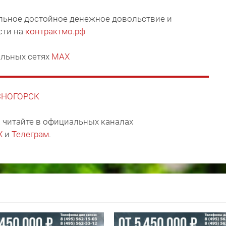
ильное достойное денежное довольствие и
сти на
контрактмо.рф
льных сетях
MAX
АСНОГОРСК
 читайте в официальных каналах
X
и
Телеграм
.