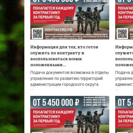
Информация для тех, кто готов
Информа
служить по контракту и
служить
воспользоваться всеми
восполь
положенными...
положе
Подача документов возможна в отделы
Подача 
управления по развитию территорий
управлен
администрации городского округа
админист
Красногорск:
Красного
06.08.2026
05.08