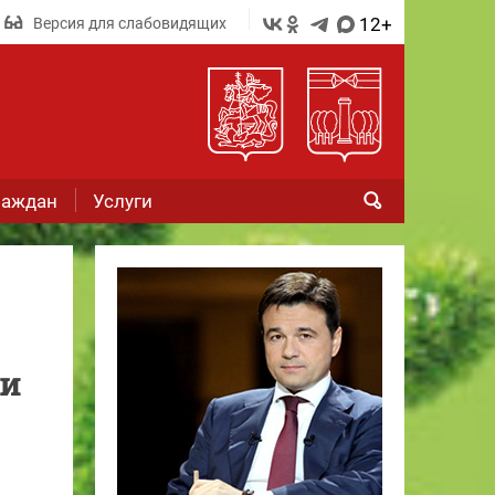
12+
Версия для слабовидящих
раждан
Услуги
ми