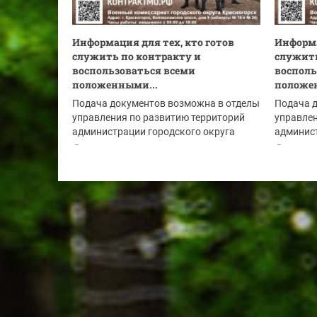
Информация для тех, кто готов
Информа
служить по контракту и
служить
воспользоваться всеми
восполь
положенными...
положе
Подача документов возможна в отделы
Подача 
управления по развитию территорий
управлен
администрации городского округа
админист
Красногорск:
Красного
03.08.2026
02.08