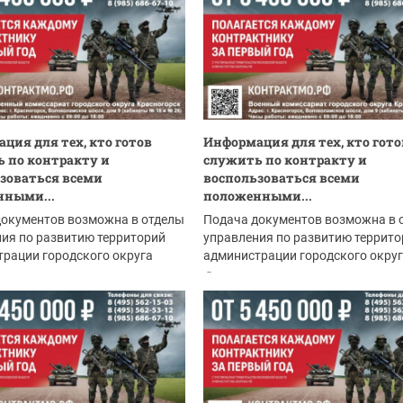
ция для тех, кто готов
Информация для тех, кто гото
 по контракту и
служить по контракту и
зоваться всеми
воспользоваться всеми
нными...
положенными...
документов возможна в отделы
Подача документов возможна в 
ия по развитию территорий
управления по развитию террито
рации городского округа
администрации городского окру
рск:
Красногорск:
.2026
04.08.2026