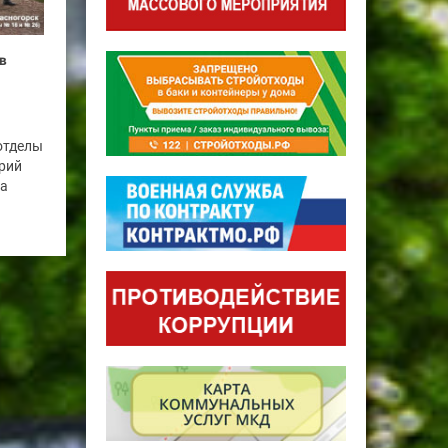
в
отделы
рий
га