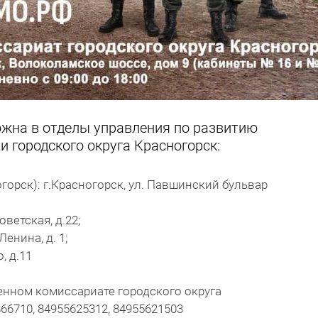
жна в отделы управления по развитию
 городского округа Красногорск:
рск): г.Красногорск, ул. Павшинский бульвар
оветская, д.22;
енина, д. 1;
, д.11
енном комиссариате городского округа
66710, 84955625312, 84955621503