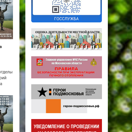
в
отделы
рий
га