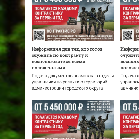
Информация для тех, кто готов
Информа
служить по контракту и
служить
воспользоваться всеми
восполь
положенными...
положе
Подача документов возможна в отделы
Подача 
управления по развитию территорий
управлен
администрации городского округа
админист
Красногорск:
Красного
06.08.2026
05.08