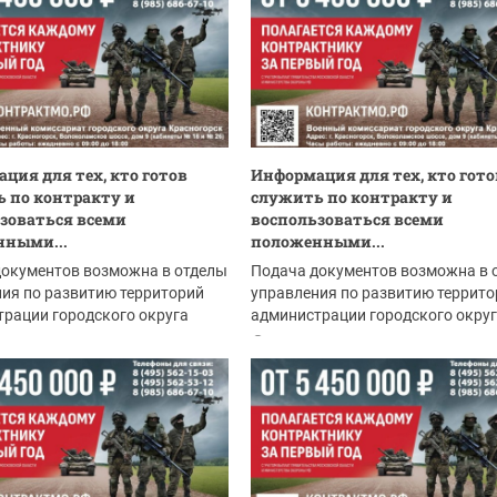
ция для тех, кто готов
Информация для тех, кто гото
 по контракту и
служить по контракту и
зоваться всеми
воспользоваться всеми
нными...
положенными...
документов возможна в отделы
Подача документов возможна в 
ия по развитию территорий
управления по развитию террито
рации городского округа
администрации городского окру
рск:
Красногорск:
.2026
04.08.2026