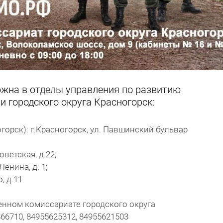
жна в отделы управления по развитию
 городского округа Красногорск:
рск): г.Красногорск, ул. Павшинский бульвар
оветская, д.22;
енина, д. 1;
, д.11
енном комиссариате городского округа
66710, 84955625312, 84955621503