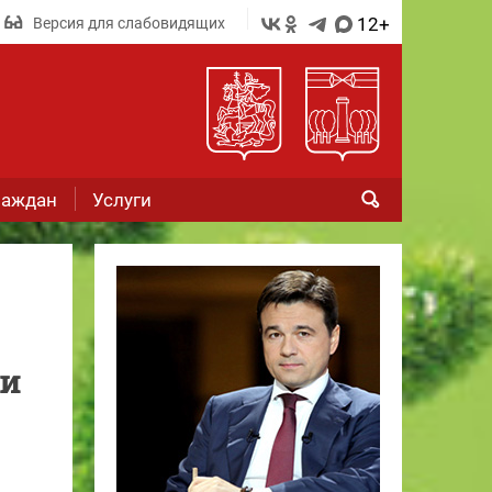
12+
Версия для слабовидящих
раждан
Услуги
ми