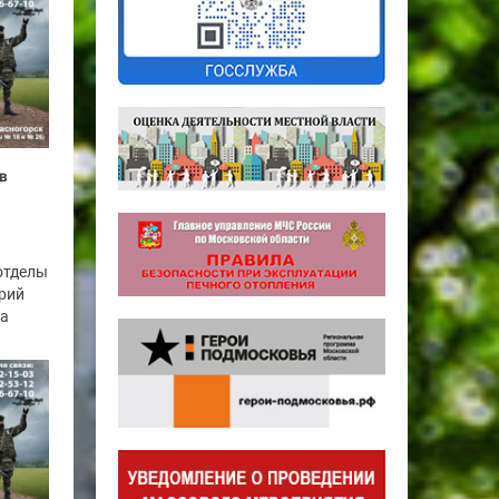
в
отделы
рий
га