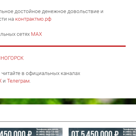
ильное достойное денежное довольствие и
сти на
контрактмо.рф
льных сетях
MAX
АСНОГОРСК
 читайте в официальных каналах
X
и
Телеграм
.