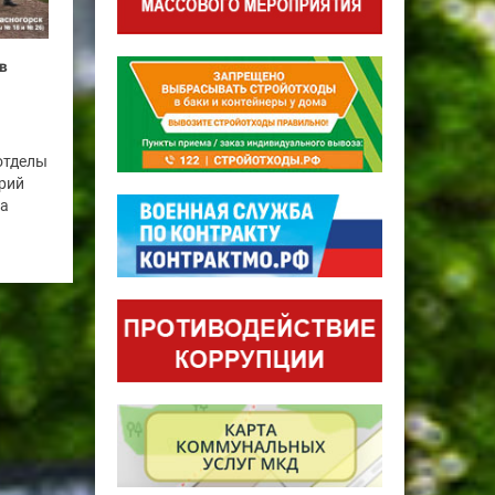
в
отделы
рий
га