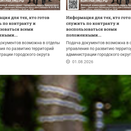
ция для тех, кто готов
Информация для тех, кто гото
 по контракту и
служить по контракту и
зоваться всеми
воспользоваться всеми
нными...
положенными...
документов возможна в отделы
Подача документов возможна в 
ия по развитию территорий
управления по развитию террито
рации городского округа
администрации городского окру
рск:
Красногорск:
.2026
01.08.2026