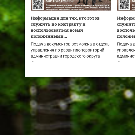
Информация для тех, кто готов
Информа
служить по контракту и
служить
воспользоваться всеми
восполь
положенными...
положе
Подача документов возможна в отделы
Подача 
управления по развитию территорий
управлен
администрации городского округа
админист
Красногорск:
Красного
03.08.2026
02.08