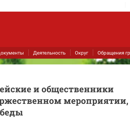
окументы
Деятельность
Округ
Обращения г
цейские и общественники
оржественном мероприятии,
обеды