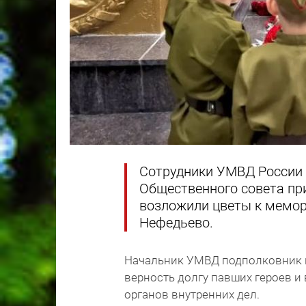
Сотрудники УМВД России п
Общественного совета пр
возложили цветы к мемор
Нефедьево.
Начальник УМВД подполковник п
верность долгу павших героев и
органов внутренних дел.