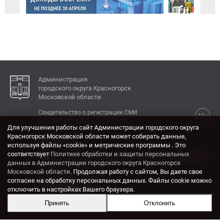
Администрация
городского округа Красногорск
Московской области
Свидетельство о регистрации СМИ
12+
Эл № ФС77-77792 от 31.01.2020.
Для улучшения работы сайт Администрации городского округа
Красногорск Московской области может собирать данные,
КОНТАКТЫ
используя файлы «cookie» и метрические программы . Это
соответствует
Политике обработки и защиты персональных
Адрес: 143404, Московская область, г. Красногорск,
данных в Администрации городского округа Красногорск
ул. Ленина, дом 4.
Московской области
. Продолжая работу с сайтом, Вы даете свое
Электронная почта:
согласие на обработку персональных данных. Файлы cookie можно
krasrn@mosreg.ru
отключить в настройках Вашего браузера.
Принять
Отклонить
Разработка и поддержка сайта ADN