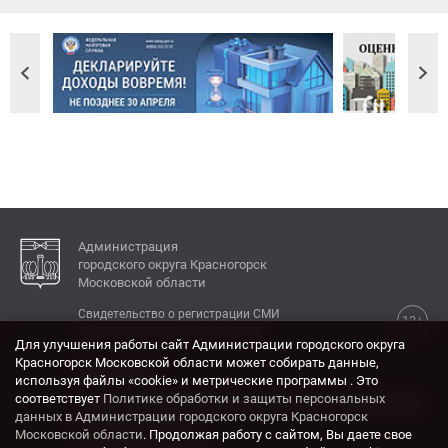
Администрация
городского округа Красногорск
Московской области
Свидетельство о регистрации СМИ
12+
Эл № ФС77-77792 от 31.01.2020.
Для улучшения работы сайт Администрации городского округа
Красногорск Московской области может собирать данные,
КОНТАКТЫ
используя файлы «cookie» и метрические программы . Это
соответствует
Политике обработки и защиты персональных
Адрес: 143404, Московская область, г. Красногорск,
данных в Администрации городского округа Красногорск
ул. Ленина, дом 4.
Московской области
. Продолжая работу с сайтом, Вы даете свое
Электронная почта: