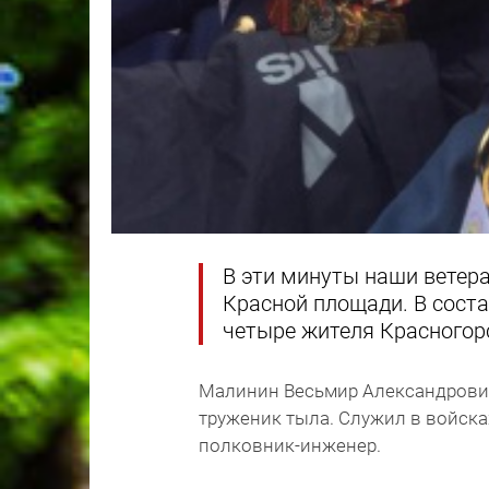
В эти минуты наши ветер
Красной площади. В соста
четыре жителя Красногор
Малинин Весьмир Александрович 
труженик тыла. Служил в войска
полковник-инженер.