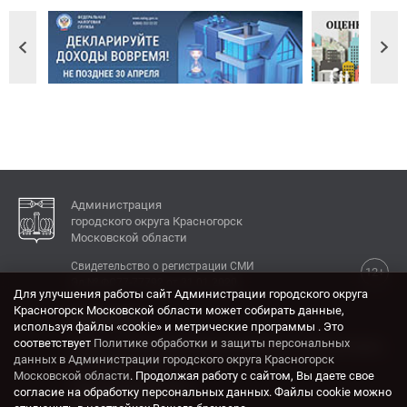
Администрация
городского округа Красногорск
Московской области
Свидетельство о регистрации СМИ
12+
Эл № ФС77-77792 от 31.01.2020.
Для улучшения работы сайт Администрации городского округа
Красногорск Московской области может собирать данные,
КОНТАКТЫ
используя файлы «cookie» и метрические программы . Это
соответствует
Политике обработки и защиты персональных
Адрес: 143404, Московская область, г. Красногорск,
данных в Администрации городского округа Красногорск
ул. Ленина, дом 4.
Московской области
. Продолжая работу с сайтом, Вы даете свое
Электронная почта:
согласие на обработку персональных данных. Файлы cookie можно
krasrn@mosreg.ru