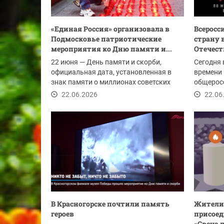
«Единая Россия» организовала в
Всеросс
Подмосковье патриотические
страну 
мероприятия ко Дню памяти и...
Отечес
22 июня — День памяти и скорби,
Сегодня 
официальная дата, установленная в
времени 
знак памяти о миллионах советских
общерос
граждан, погибших...
22.06.2026
22.06
В Красногорске почтили память
Жители 
героев
присоед
«Свеча п