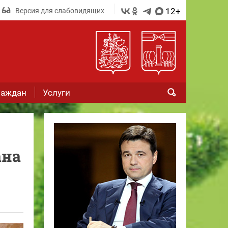
12+
Версия для слабовидящих
раждан
Услуги
ана