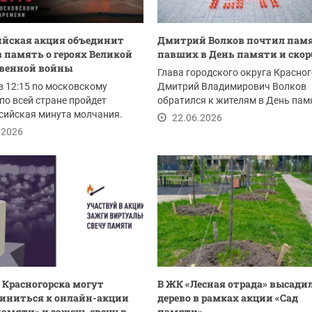
ийская акция объединит
Дмитрий Волков почтил пам
в память о героях Великой
павших в День памяти и скор
твенной войны
Глава городского округа Красно
в 12:15 по московскому
Дмитрий Владимирович Волков
по всей стране пройдет
обратился к жителям в День пам
сийская минута молчания.
скорби. Ровно 85...
22.06.2026
.2026
Красногорска могут
В ЖК «Лесная отрада» высадил
иниться к онлайн-акции
дерево в рамках акции «Сад
амяти» и зажечь свечу в...
памяти»