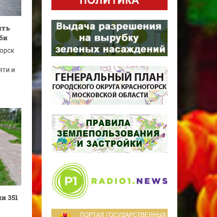
ять
би
горск
яти и
и 351