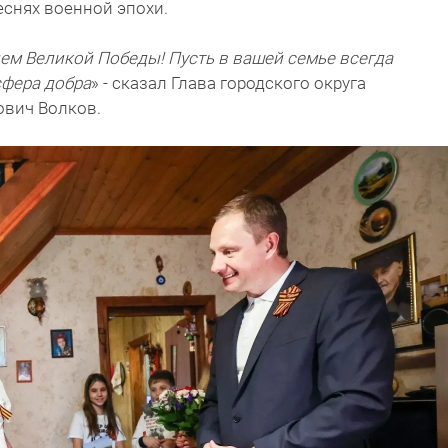
снях военной эпохи.
ем Великой Победы! Пусть в вашей семье всегда
сфера добра
» - сказал Глава городского округа
ович Волков.