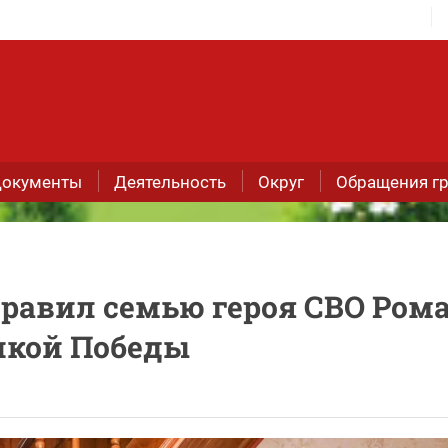
окументы
Деятельность
Округ
Обращения г
равил семью героя СВО Ром
икой Победы