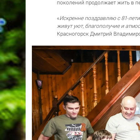
поколений продолжает жить в пе
«
Искренне поздравляю с 81-лети
живут уют, благополучие и атмо
Красногорск Дмитрий Владимир