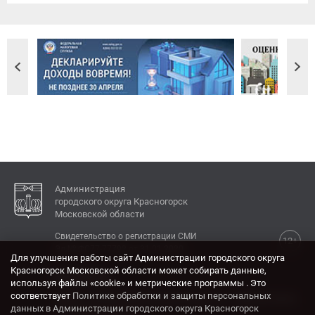
Администрация
городского округа Красногорск
Московской области
Свидетельство о регистрации СМИ
12+
Эл № ФС77-77792 от 31.01.2020.
Для улучшения работы сайт Администрации городского округа
Красногорск Московской области может собирать данные,
КОНТАКТЫ
используя файлы «cookie» и метрические программы . Это
соответствует
Политике обработки и защиты персональных
Адрес: 143404, Московская область, г. Красногорск,
данных в Администрации городского округа Красногорск
ул. Ленина, дом 4.