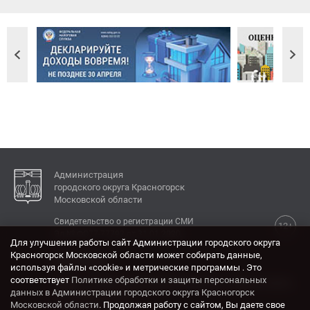
Администрация
городского округа Красногорск
Московской области
Свидетельство о регистрации СМИ
12+
Эл № ФС77-77792 от 31.01.2020.
Для улучшения работы сайт Администрации городского округа
Красногорск Московской области может собирать данные,
КОНТАКТЫ
используя файлы «cookie» и метрические программы . Это
соответствует
Политике обработки и защиты персональных
Адрес: 143404, Московская область, г. Красногорск,
данных в Администрации городского округа Красногорск
ул. Ленина, дом 4.
Московской области
. Продолжая работу с сайтом, Вы даете свое