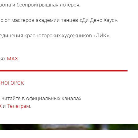
зона и беспроигрышная лотерея.
с от мастеров академии танцев «Ди Денс Хаус».
ъединения красногорских художников «ЛИК».
тях
MAX
АСНОГОРСК
 читайте в официальных каналах
X
и
Телеграм
.