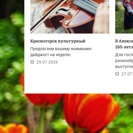
Красногорск культурный
В Алекс
265-лет
Предлагаем вашему вниманию
дайджест на неделю.
Для гост
разнооб
29.07.2026
выступле
муниципа
27.07