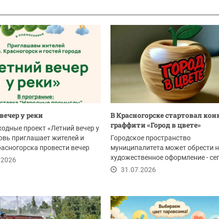
вечер у реки
В Красногорске стартовал кон
граффити «Город в цвете»
ходные проект «Летний вечер у
овь приглашает жителей и
Городское пространство
расногорска провести вечер
муниципалитета может обрести 
художественное оформление - се
.2026
стартовал прием заявок...
31.07.2026