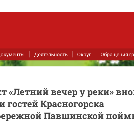
окументы
Деятельность
Округ
Обращения г
т «Летний вечер у реки» вно
и гостей Красногорска
абережной Павшинской пойм