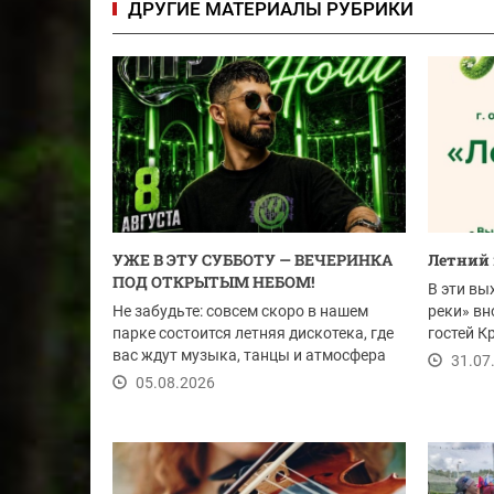
ДРУГИЕ МАТЕРИАЛЫ РУБРИКИ
УЖЕ В ЭТУ СУББОТУ — ВЕЧЕРИНКА
Летний 
ПОД ОТКРЫТЫМ НЕБОМ!
В эти вы
Не забудьте: совсем скоро в нашем
реки» вн
парке состоится летняя дискотека, где
гостей К
вас ждут музыка, танцы и атмосфера
на...
31.07
настоящего...
05.08.2026