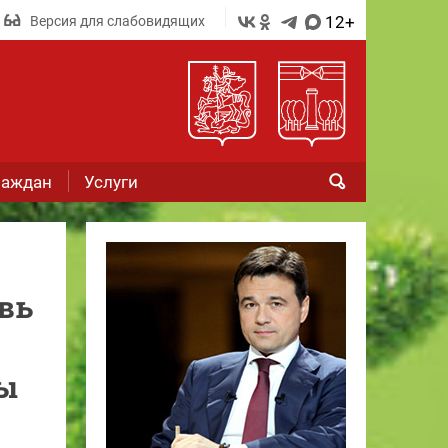
12+
Версия для слабовидящих
раждан
Услуги
вь
ы