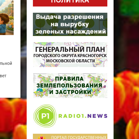
альной
вет