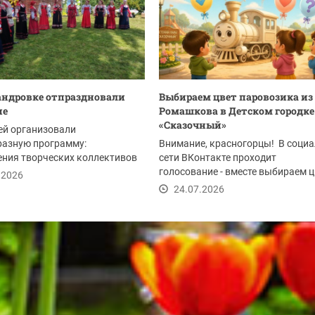
андровке отпраздновали
Выбираем цвет паровозика из
ие
Ромашкова в Детском городке
«Сказочный»
ей организовали
разную программу:
Внимание, красногорцы! В соци
ния творческих коллективов
сети ВКонтакте проходит
литета, мастер-классы,...
голосование - вместе выбираем ц
.2026
паровозика из...
24.07.2026