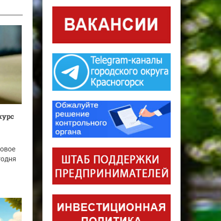
курс
новое
годня