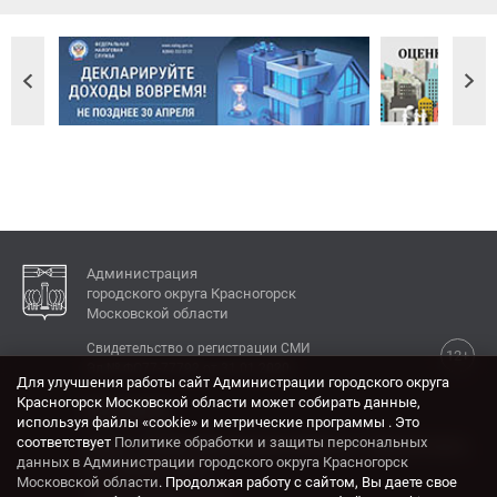
Администрация
городского округа Красногорск
Московской области
Свидетельство о регистрации СМИ
12+
Эл № ФС77-77792 от 31.01.2020.
Для улучшения работы сайт Администрации городского округа
Красногорск Московской области может собирать данные,
КОНТАКТЫ
используя файлы «cookie» и метрические программы . Это
соответствует
Политике обработки и защиты персональных
Адрес: 143404, Московская область, г. Красногорск,
данных в Администрации городского округа Красногорск
ул. Ленина, дом 4.
Московской области
. Продолжая работу с сайтом, Вы даете свое
Электронная почта: