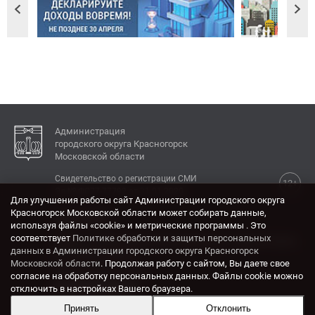
Администрация
городского округа Красногорск
Московской области
Свидетельство о регистрации СМИ
12+
Эл № ФС77-77792 от 31.01.2020.
Для улучшения работы сайт Администрации городского округа
Красногорск Московской области может собирать данные,
КОНТАКТЫ
используя файлы «cookie» и метрические программы . Это
соответствует
Политике обработки и защиты персональных
Адрес: 143404, Московская область, г. Красногорск,
данных в Администрации городского округа Красногорск
ул. Ленина, дом 4.
Московской области
. Продолжая работу с сайтом, Вы даете свое
Электронная почта:
согласие на обработку персональных данных. Файлы cookie можно
krasrn@mosreg.ru
отключить в настройках Вашего браузера.
Принять
Отклонить