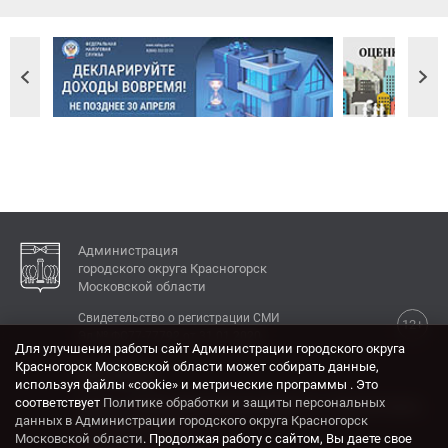
Администрация
городского округа Красногорск
Московской области
Свидетельство о регистрации СМИ
12+
Эл № ФС77-77792 от 31.01.2020.
Для улучшения работы сайт Администрации городского округа
Красногорск Московской области может собирать данные,
КОНТАКТЫ
используя файлы «cookie» и метрические программы . Это
соответствует
Политике обработки и защиты персональных
Адрес: 143404, Московская область, г. Красногорск,
данных в Администрации городского округа Красногорск
ул. Ленина, дом 4.
Московской области
. Продолжая работу с сайтом, Вы даете свое