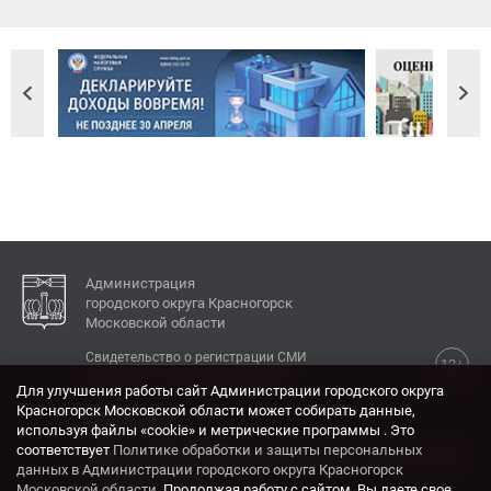
Администрация
городского округа Красногорск
Московской области
Свидетельство о регистрации СМИ
12+
Эл № ФС77-77792 от 31.01.2020.
Для улучшения работы сайт Администрации городского округа
Красногорск Московской области может собирать данные,
КОНТАКТЫ
используя файлы «cookie» и метрические программы . Это
соответствует
Политике обработки и защиты персональных
Адрес: 143404, Московская область, г. Красногорск,
данных в Администрации городского округа Красногорск
ул. Ленина, дом 4.
Московской области
. Продолжая работу с сайтом, Вы даете свое