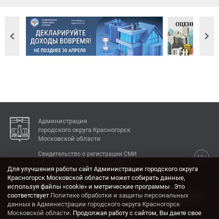
Администрация
городского округа Красногорск
Московской области
Свидетельство о регистрации СМИ
12+
Эл № ФС77-77792 от 31.01.2020.
Для улучшения работы сайт Администрации городского округа
Красногорск Московской области может собирать данные,
КОНТАКТЫ
используя файлы «cookie» и метрические программы . Это
соответствует
Политике обработки и защиты персональных
Адрес: 143404, Московская область, г. Красногорск,
данных в Администрации городского округа Красногорск
ул. Ленина, дом 4.
Московской области
. Продолжая работу с сайтом, Вы даете свое