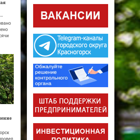
кая
..
овано
нено
ысячи
шение
горск
провел