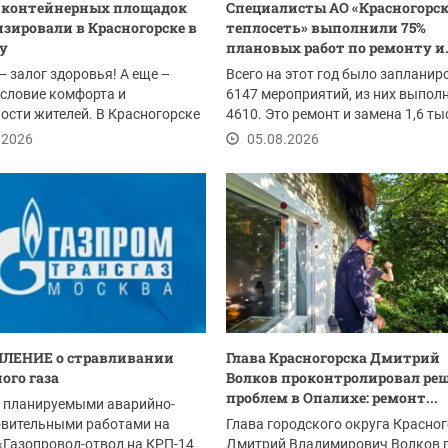
0 контейнерных площадок
Специалисты АО «Красногорс
зировали в Красногорске в
теплосеть» выполнили 75%
ду
плановых работ по ремонту и.
– залог здоровья! А еще –
Всего на этот год было запланир
словие комфорта и
6147 мероприятий, из них выпол
ости жителей. В Красногорске
4610. Это ремонт и замена 1,6 т
ом провели...
погонных...
.2026
05.08.2026
ЛЕНИЕ о стравливании
Глава Красногорска Дмитрий
ого газа
Волков проконтролировал ре
проблем в Опалихе: ремонт...
с планируемыми аварийно-
овительными работами на
Глава городского округа Красно
«Газопровод-отвод на КРП-14
Дмитрий Владимирович Волков 