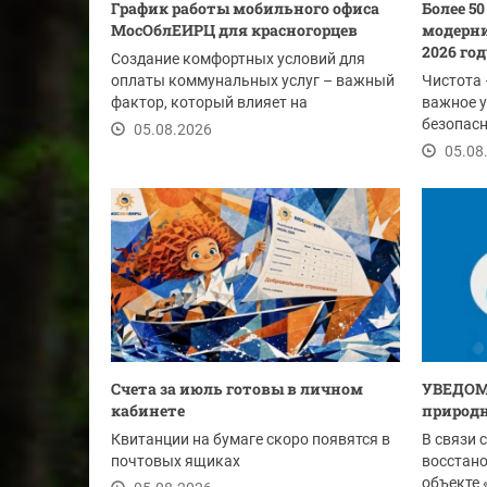
График работы мобильного офиса
Более 5
МосОблЕИРЦ для красногорцев
модерни
2026 го
Создание комфортных условий для
оплаты коммунальных услуг – важный
Чистота 
фактор, который влияет на
важное у
своевременность...
безопасн
05.08.2026
этим лет
05.08
Счета за июль готовы в личном
УВЕДОМ
кабинете
природн
Квитанции на бумаге скоро появятся в
В связи 
почтовых ящиках
восстан
объекте 