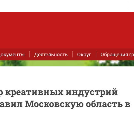
окументы
Деятельность
Округ
Обращения г
р креативных индустрий
тавил Московскую область в