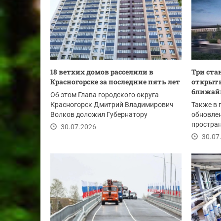
18 ветхих домов расселили в
Три ста
Красногорске за последние пять лет
открыть
ближайш
Об этом Глава городского округа
Красногорск Дмитрий Владимирович
Также в 
Волков доложил Губернатору
обновле
Московской области Андрею...
простран
30.07.2026
образова
30.07