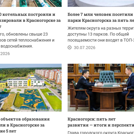
0 котельных построили и
Более 7 млн человек посетили
зировали в Красногорске за
парки Красногорска за пять л
т
Жителям округа на разных терри
го, обновлены свыше 23
доступны 13 парков. По общей
ов сетей теплоснабжения и
посещаемости они входят в ТОП-
 водоснабжения.
Подмосковью.
30.07.2026
вана теплосеть в...
.2026
0 объектов образования
Красногорск: пять лет
ли в Красногорске за
развития — итоги и перспект
ие 5 лет
Глава городского округа Красно