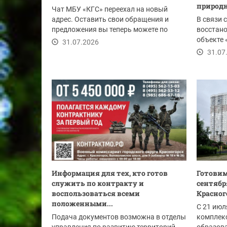
природн
Чат МБУ «КГС» переехал на новый
адрес. Оставить свои обращения и
В связи 
предложения вы теперь можете по
восстан
ссылке.
объекте 
31.07.2026
Ду-1020 м
31.07
Информация для тех, кто готов
Готовим
служить по контракту и
сентябр
воспользоваться всеми
Красног
положенными...
С 21 июл
Подача документов возможна в отделы
комплек