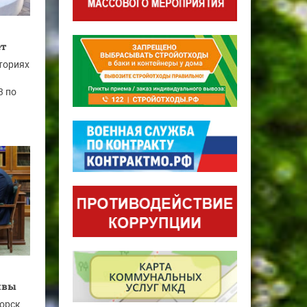
ет
ториях
3 по
ивы
горск