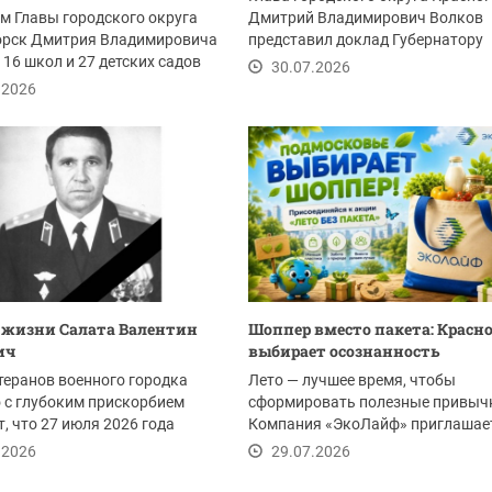
м Главы городского округа
Дмитрий Владимирович Волков
орск Дмитрия Владимировича
представил доклад Губернатору
 16 школ и 27 детских садов
Московской области...
30.07.2026
ли...
.2026
 жизни Салата Валентин
Шоппер вместо пакета: Красн
ич
выбирает осознанность
теранов военного городка
Лето — лучшее время, чтобы
 с глубоким прискорбием
сформировать полезные привыч
, что 27 июля 2026 года
Компания «ЭкоЛайф» приглашае
я бывший...
жителей Красногорска и всего...
.2026
29.07.2026