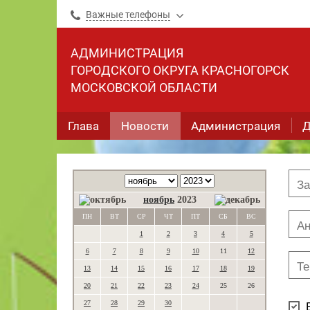
Важные телефоны
АДМИНИСТРАЦИЯ
ГОРОДСКОГО ОКРУГА КРАСНОГОРСК
МОСКОВСКОЙ ОБЛАСТИ
Глава
Новости
Администрация
Д
ноябрь
2023
ПН
ВТ
СР
ЧТ
ПТ
СБ
ВС
1
2
3
4
5
6
7
8
9
10
11
12
13
14
15
16
17
18
19
20
21
22
23
24
25
26
27
28
29
30