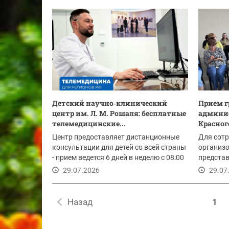
30.07.2026
Детский научно‑клинический
Прием г
центр им. Л. М. Рошаля: бесплатные
админи
телемедицинские...
Красног
Центр предоставляет дистанционные
Для сот
консультации для детей со всей страны
организ
- прием ведется 6 дней в неделю с 08:00
представ
до...
главы ок
29.07.2026
29.07
Назад
1