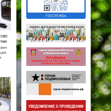
 СВО
года
ович
ации
в