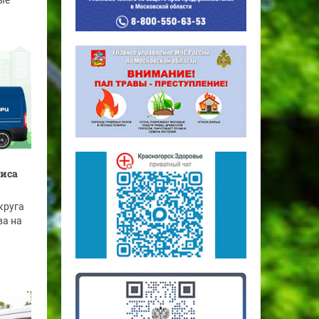
ые
фиса
круга
ва на