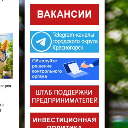
огорск
ки.
т