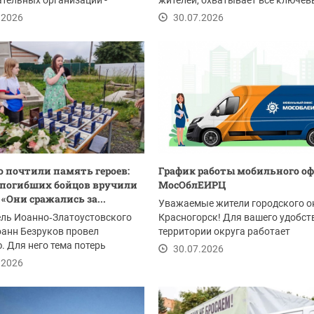
тельных организаций -
жителей, охватывает все ключев
 проверяет готовность 167...
направления...
.2026
30.07.2026
о почтили память героев:
График работы мобильного о
погибших бойцов вручили
МосОблЕИРЦ
«Они сражались за...
Уважаемые жители городского о
ель Иоанно‑Златоустовского
Красногорск! Для вашего удобст
анн Безруков провел
территории округа работает
. Для него тема потерь
мобильный офис...
30.07.2026
 личная: в 2023...
.2026