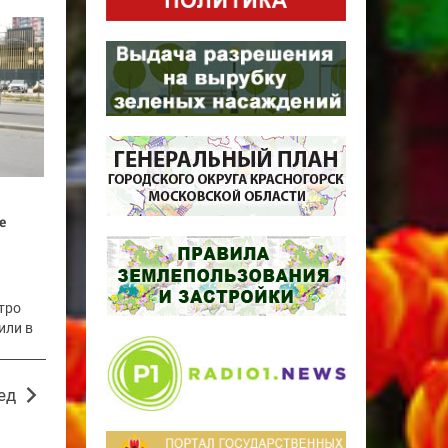
е
тро
или в
ед