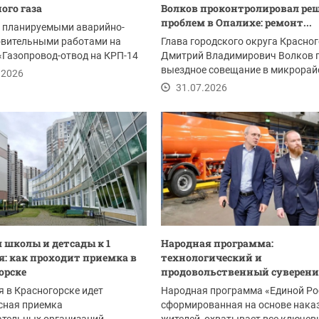
ого газа
Волков проконтролировал ре
проблем в Опалихе: ремонт...
с планируемыми аварийно-
овительными работами на
Глава городского округа Красно
«Газопровод-отвод на КРП-14
Дмитрий Владимирович Волков 
м 2-я...
выездное совещание в микрорай
.2026
Опалиха после...
31.07.2026
 школы и детсады к 1
Народная программа:
я: как проходит приемка в
технологический и
орске
продовольственный суверени
я в Красногорске идет
Народная программа «Единой Ро
сная приемка
сформированная на основе нака