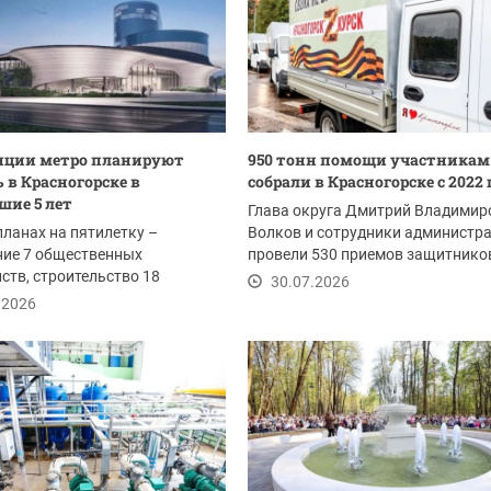
нции метро планируют
950 тонн помощи участникам
 в Красногорске в
собрали в Красногорске с 2022 
ие 5 лет
Глава округа Дмитрий Владимир
планах на пятилетку –
Волков и сотрудники администр
ние 7 общественных
провели 530 приемов защитнико
ств, строительство 18
Отечества и членов...
30.07.2026
тельных организаций и 4...
.2026