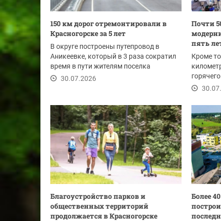
150 км дорог отремонтировали в
Почти 5
Красногорске за 5 лет
модерни
пять ле
В округе построены путепровод в
Аникеевке, который в 3 раза сократил
Кроме то
время в пути жителям поселка
километр
Нахабино, а также...
горячего
30.07.2026
Закольцо
30.07
Благоустройство парков и
Более 4
общественных территорий
построи
продолжается в Красногорске
последн