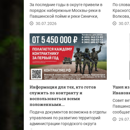
За последние годы в округе привели в
По слова
порядок набережные Москвы-реки в
Красног
Павшинской пойме и реки Синички,
Волкова,
Опалиховский...
обеспечи
30.07.2026
30.07
Информация для тех, кто готов
Ушел из
служить по контракту и
Иванов
воспользоваться всеми
Совет ве
положенными...
Павшино
Подача документов возможна в отделы
сообщает
управления по развитию территорий
скончалс
29.07
администрации городского округа
Красногорск: