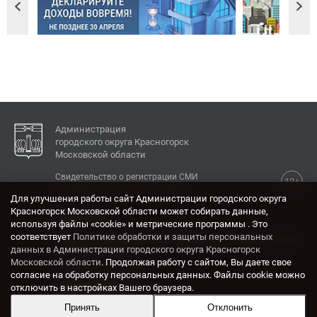
Администрация
городского округа Красногорск
Московской области
Свидетельство о регистрации СМИ
12+
Эл № ФС77-77792 от 31.01.2020.
Для улучшения работы сайт Администрации городского округа
Красногорск Московской области может собирать данные,
КОНТАКТЫ
используя файлы «cookie» и метрические программы . Это
соответствует
Политике обработки и защиты персональных
Адрес: 143404, Московская область, г. Красногорск,
данных в Администрации городского округа Красногорск
ул. Ленина, дом 4.
Московской области
. Продолжая работу с сайтом, Вы даете свое
Электронная почта:
согласие на обработку персональных данных. Файлы cookie можно
krasrn@mosreg.ru
отключить в настройках Вашего браузера.
Принять
Отклонить
Разработка и поддержка сайта ADN