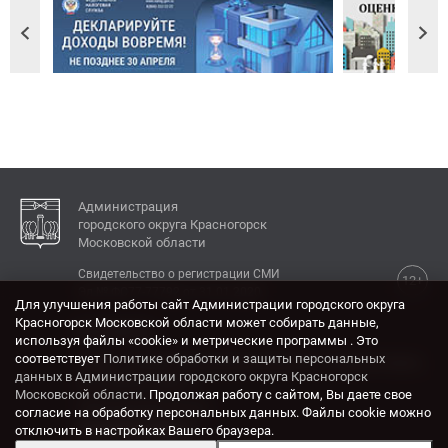
Администрация
городского округа Красногорск
Московской области
Свидетельство о регистрации СМИ
12+
Эл № ФС77-77792 от 31.01.2020.
Для улучшения работы сайт Администрации городского округа
Красногорск Московской области может собирать данные,
КОНТАКТЫ
используя файлы «cookie» и метрические программы . Это
соответствует
Политике обработки и защиты персональных
Адрес: 143404, Московская область, г. Красногорск,
данных в Администрации городского округа Красногорск
ул. Ленина, дом 4.
Московской области
. Продолжая работу с сайтом, Вы даете свое
Электронная почта:
согласие на обработку персональных данных. Файлы cookie можно
krasrn@mosreg.ru
отключить в настройках Вашего браузера.