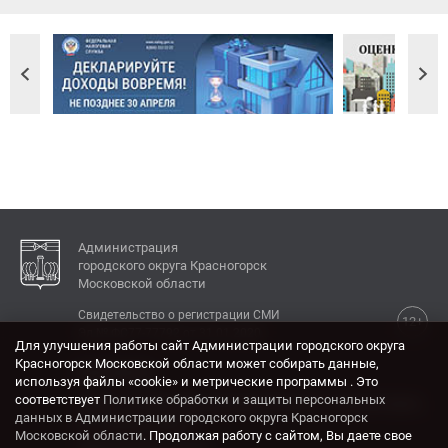
Администрация
городского округа Красногорск
Московской области
Свидетельство о регистрации СМИ
12+
Эл № ФС77-77792 от 31.01.2020.
Для улучшения работы сайт Администрации городского округа
Красногорск Московской области может собирать данные,
КОНТАКТЫ
используя файлы «cookie» и метрические программы . Это
соответствует
Политике обработки и защиты персональных
Адрес: 143404, Московская область, г. Красногорск,
данных в Администрации городского округа Красногорск
ул. Ленина, дом 4.
Московской области
. Продолжая работу с сайтом, Вы даете свое