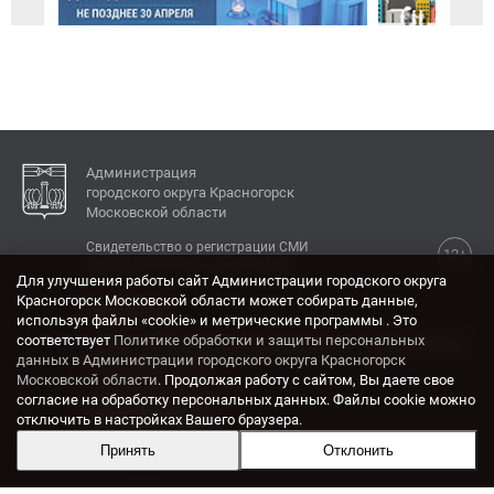
Администрация
городского округа Красногорск
Московской области
Свидетельство о регистрации СМИ
12+
Эл № ФС77-77792 от 31.01.2020.
Для улучшения работы сайт Администрации городского округа
Красногорск Московской области может собирать данные,
КОНТАКТЫ
используя файлы «cookie» и метрические программы . Это
соответствует
Политике обработки и защиты персональных
Адрес: 143404, Московская область, г. Красногорск,
данных в Администрации городского округа Красногорск
ул. Ленина, дом 4.
Московской области
. Продолжая работу с сайтом, Вы даете свое
Электронная почта:
согласие на обработку персональных данных. Файлы cookie можно
krasrn@mosreg.ru
отключить в настройках Вашего браузера.
Принять
Отклонить
Разработка и поддержка сайта ADN