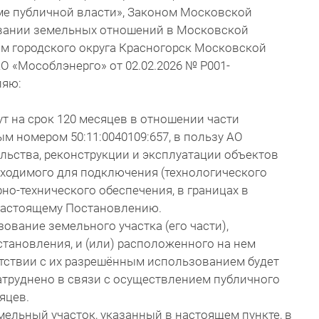
ме публичной власти», Законом Московской
овании земельных отношений в Московской
ом городского округа Красногорск Московской
О «Мособлэнерго» от 02.02.2026 № P001-
ляю:
ут на срок 120 месяцев в отношении части
м номером 50:11:0040109:657, в пользу АО
ельства, реконструкции и эксплуатации объектов
бходимого для подключения (технологического
но-технического обеспечения, в границах в
настоящему Постановлению.
зование земельного участка (его части),
становления, и (или) расположенного на нем
тствии с их разрешённым использованием будет
труднено в связи с осуществлением публичного
яцев.
ельный участок, указанный в настоящем пункте, в