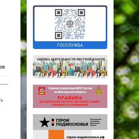
ов
ть