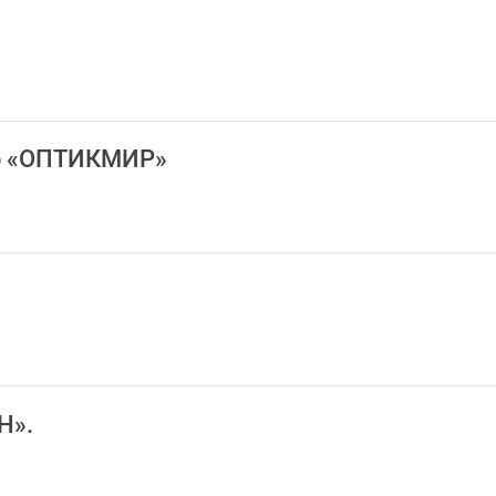
р «ОПТИКМИР»
H».