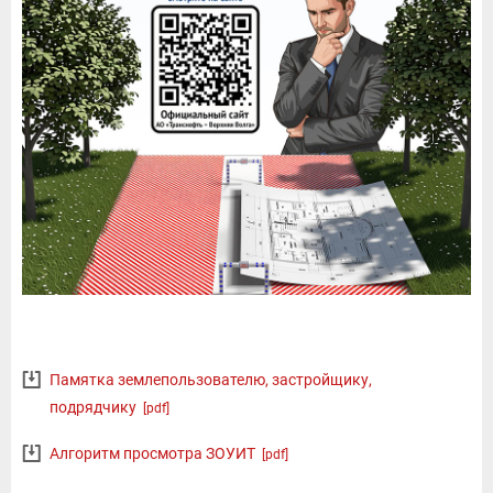
Памятка землепользователю, застройщику,
подрядчику
[pdf]
Алгоритм просмотра ЗОУИТ
[pdf]