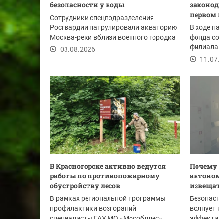
безопасности у воды
законод
первом 
Сотрудники спецподразделения
Росгвардии патрулировали акваторию
В ходе п
Москва-реки вблизи военного городка
фонда с
Павшино....
филиала 
03.08.2026
года выя
11.07
В Красногорске активно ведутся
Почему
работы по противопожарному
автоно
обустройству лесов
извещат
В рамках региональной программы
Безопасн
профилактики возгораний
волнует 
специалисты ГАУ МО «Мособллес»
эффекти