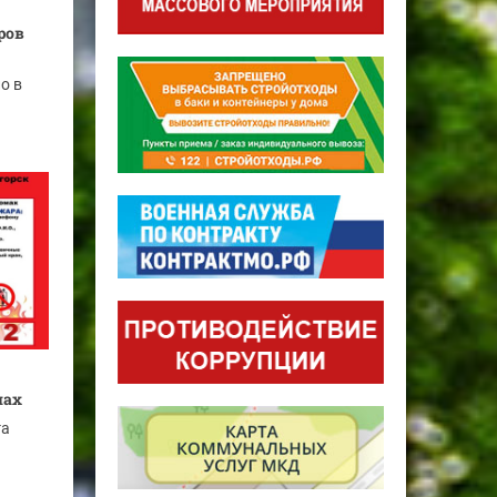
ров
о в
мах
га