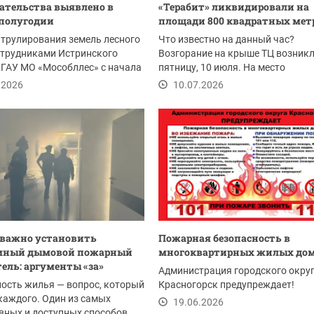
ательства выявлено в
«Терабит» ликвидировали на
полугодии
площади 800 квадратных мет
атрулирования земель лесного
Что известно на данный час?
отрудниками Истринского
Возгорание на крыше ТЦ возникл
ГАУ МО «Мособллес» с начала
пятницу, 10 июля. На место
влено...
происшествия были...
.2026
10.07.2026
 важно установить
Пожарная безопасность в
мный дымовой пожарный
многоквартирных жилых до
ель: аргументы «за»
Администрация городского окру
ость жилья — вопрос, который
Красногорск предупреждает!
каждого. Один из самых
19.06.2026
вных и доступных способов