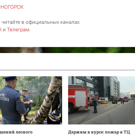
АСНОГОРСК
 читайте в официальных каналах
X
и
Телеграм
.
ушений лесного
Держим в курсе: пожар в ТЦ