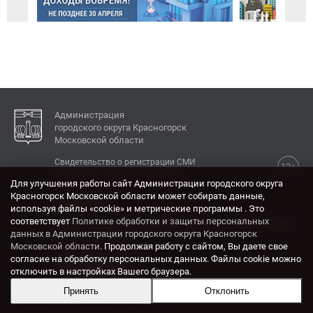
Администрация
городского округа Красногорск
Московской области
Свидетельство о регистрации СМИ
12+
Эл № ФС77-77792 от 31.01.2020.
Для улучшения работы сайт Администрации городского округа
Красногорск Московской области может собирать данные,
КОНТАКТЫ
используя файлы «cookie» и метрические программы . Это
соответствует
Политике обработки и защиты персональных
Адрес: 143404, Московская область, г. Красногорск,
данных в Администрации городского округа Красногорск
ул. Ленина, дом 4.
Московской области
. Продолжая работу с сайтом, Вы даете свое
Электронная почта:
согласие на обработку персональных данных. Файлы cookie можно
krasrn@mosreg.ru
отключить в настройках Вашего браузера.
Принять
Отклонить
Разработка и поддержка сайта ADN