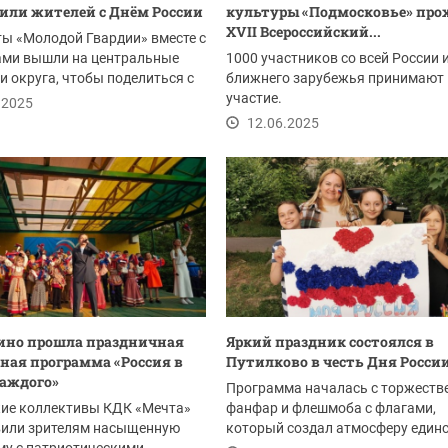
или жителей с Днём России
культуры «Подмосковье» про
XVII Всероссийский...
ы «Молодой Гвардии» вместе с
ами вышли на центральные
1000 участников со всей России 
 округа, чтобы поделиться с
ближнего зарубежья принимают
...
участие.
.2025
12.06.2025
ино прошла праздничная
Яркий праздник состоялся в
ная программа «Россия в
Путилково в честь Дня Росси
каждого»
Программа началась с торжеств
кие коллективы КДК «Мечта»
фанфар и флешмоба с флагами,
вили зрителям насыщенную
который создал атмосферу единс