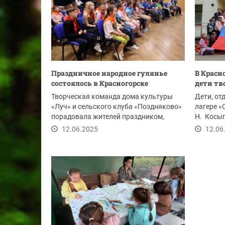
Праздничное народное гулянье
В Красн
состоялось в Красногорске
дети тв
Творческая команда дома культуры
Дети, о
«Луч» и сельского клуба «Поздняково»
лагере «
порадовала жителей праздником,
Н. Косыг
посвящённым Дню...
интеракт
12.06.2025
12.06