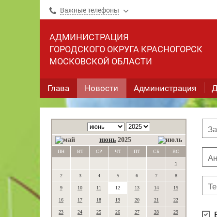
Важные телефоны
АДМИНИСТРАЦИЯ
ГОРОДСКОГО ОКРУГА КРАСНОГОРСК
МОСКОВСКОЙ ОБЛАСТИ
Глава
Новости
Администрация
Д
июнь
2025
ПН
ВТ
СР
ЧТ
ПТ
СБ
ВС
1
2
3
4
5
6
7
8
9
10
11
12
13
14
15
16
17
18
19
20
21
22
23
24
25
26
27
28
29