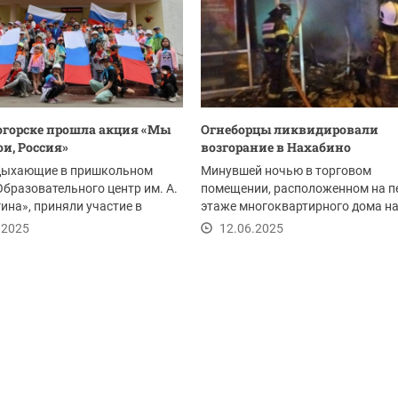
огорске прошла акция «Мы
Огнеборцы ликвидировали
ои, Россия»
возгорание в Нахабино
тдыхающие в пришкольном
Минувшей ночью в торговом
Образовательного центр им. А.
помещении, расположенном на п
ина», приняли участие в
этаже многоквартирного дома на
ивной...
Королева, произошел...
.2025
12.06.2025