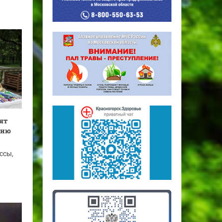
дят
Дню
ссы,