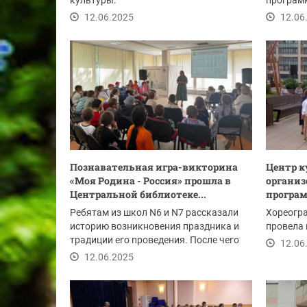
культуры.
програм
музыкал
12.06.2025
12.06
Познавательная игра-викторина
Центр к
«Моя Родина - Россия» прошла в
организ
Центральной библиотеке...
програм
Ребятам из школ N6 и N7 рассказали
Хореогра
историю возникновения праздника и
провела
традиции его проведения. После чего
12.06
дети...
12.06.2025