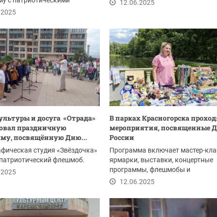
му с патриотическими
патриотизма.
12.06.2025
ьными номерами и...
.2025
ультуры и досуга «Отрада»
В парках Красногорска прохо
овал праздничную
мероприятия, посвященные 
му, посвящённую Дню...
России
фическая студия «Звёздочка»
Программа включает мастер-кла
 патриотический флешмоб.
ярмарки, выставки, концертные
программы, флешмобы и
.2025
интерактивные зоны....
12.06.2025