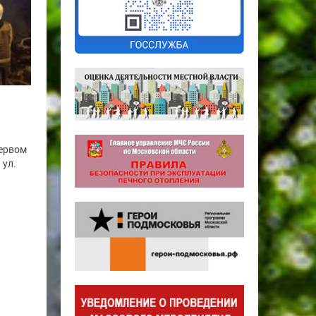
ервом
 ул.