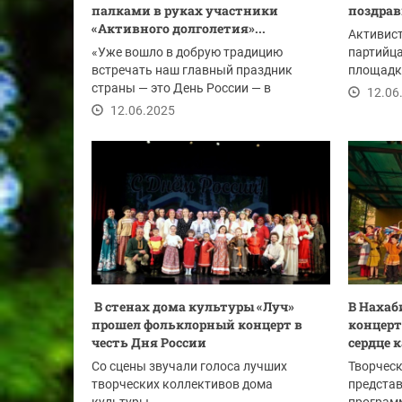
палками в руках участники
поздрав
«Активного долголетия»...
Активист
«Уже вошло в добрую традицию
партийц
встречать наш главный праздник
площадки
страны — это День России — в
жителями
12.06
спортивном настроении, в...
12.06.2025
В стенах дома культуры «Луч»
В Нахаб
прошел фольклорный концерт в
концерт
честь Дня России
сердце 
Со сцены звучали голоса лучших
Творчес
творческих коллективов дома
предста