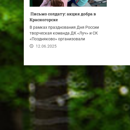
Письмо солдату: акция добра в
Красногорске
В рамках празднования Дня России
творческая команда ДК «Луч» и СК
«Поздняково» организовали
патриотическую акцию....
12.06.2025