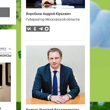
Воробьев Андрей Юрьевич
Губернатор Московской области
рику
нонсы
а
Волков Дмитрий Владимирович