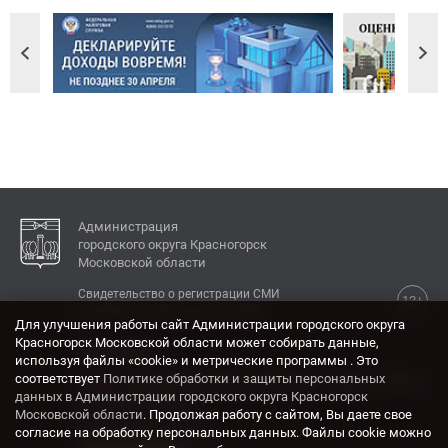
Администрация
городского округа Красногорск
Московской области
Свидетельство о регистрации СМИ
12+
Эл № ФС77-77792 от 31.01.2020.
Для улучшения работы сайт Администрации городского округа
Красногорск Московской области может собирать данные,
КОНТАКТЫ
используя файлы «cookie» и метрические программы . Это
соответствует
Политике обработки и защиты персональных
Адрес: 143404, Московская область, г. Красногорск,
данных в Администрации городского округа Красногорск
ул. Ленина, дом 4.
Московской области
. Продолжая работу с сайтом, Вы даете свое
Электронная почта:
согласие на обработку персональных данных. Файлы cookie можно
krasrn@mosreg.ru