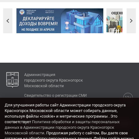
Администрация
городского округа Красногорск
Московской области
Свидетельство о регистрации СМИ
12+
Эл № ФС77-77792 от 31.01.2020.
Для улучшения работы сайт Администрации городского округа
Красногорск Московской области может собирать данные,
КОНТАКТЫ
используя файлы «cookie» и метрические программы . Это
соответствует
Политике обработки и защиты персональных
Адрес: 143404, Московская область, г. Красногорск,
данных в Администрации городского округа Красногорск
ул. Ленина, дом 4.
Московской области
. Продолжая работу с сайтом, Вы даете свое
Электронная почта:
согласие на обработку персональных данных. Файлы cookie можно