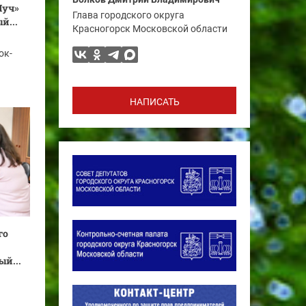
Луч»
Глава городского округа
й...
Красногорск Московской области
ок-
НАПИСАТЬ
го
й...