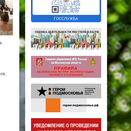
о.
ов,