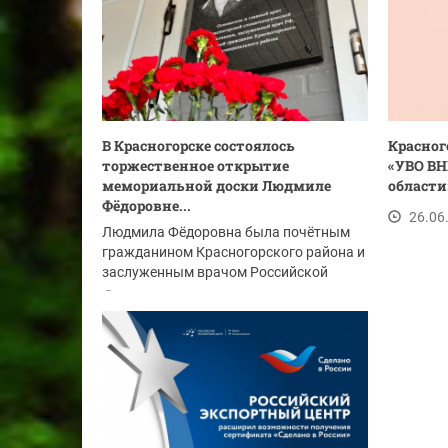
В Красногорске состоялось
Красног
торжественное открытие
«УВО ВН
мемориальной доски Людмиле
области
Фёдоровне...
26.06
Людмила Фёдоровна была почётным
гражданином Красногорского района и
заслуженным врачом Российской
Федерации. Она...
26.06.2024