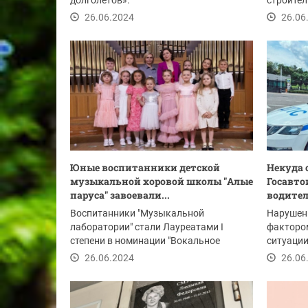
долголетов».
строител
Аникеевк
26.06.2024
26.06
Юные воспитанники детской
Некуда 
музыкальной хоровой школы "Алые
Госавт
паруса" завоевали...
водител
Воспитанники "Музыкальной
Нарушен
лаборатории" стали Лауреатами I
факторо
степени в номинации "Вокальное
ситуации
искусство".
округа п
26.06.2024
26.06