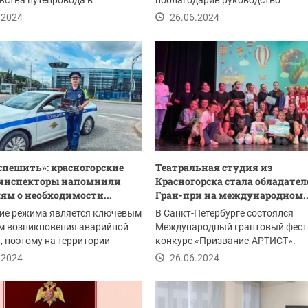
ьства путепровода в
поблагодарив руководство
е.
Красногорска за регулярную пом
.2024
26.06.2024
спешить»: красногорские
Театральная студия из
оинспекторы напомнили
Красногорска стала обладате
ям о необходимости...
Гран-при на международном..
ие режима является ключевым
В Санкт-Петербурге состоялся
м возникновения аварийной
Международный грантовый фест
, поэтому на территории
конкурс «Призвание-АРТИСТ».
роходит...
Мероприятие направлено на...
.2024
26.06.2024