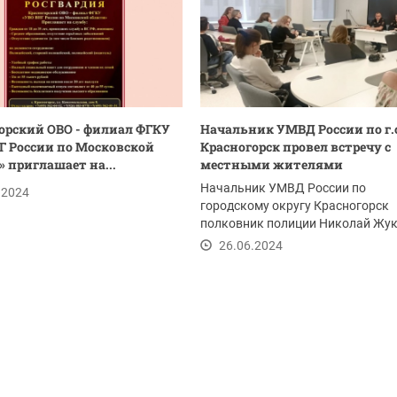
орский ОВО - филиал ФГКУ
Начальник УМВД России по г.
Г России по Московской
Красногорск провел встречу с
» приглашает на...
местными жителями
Начальник УМВД России по
.2024
городскому округу Красногорск
полковник полиции Николай Жук
начальник УУПиПДН...
26.06.2024