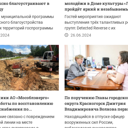
сно благоустраивают в
молодёжи в Доме культуры «
ду
пройдёт яркий и незабываемы
х муниципальной программы
Гостей мероприятия ожидают
ного благоустройства
выступления трёх талантливых р
х территорий госпрограммы
групп: Detected Reverse с их
вание...
альтернативным роком,...
.2024
26.06.2024
ики АО «Мособлэнерго»
По поручению Главы городско
аботы по восстановлению
округа Красногорск Дмитрия
снабжения по...
Владимировича Волкова первы
ние связано с повреждением
Находящийся в отпуске офицер
й линии на месте
вооруженных сил России,