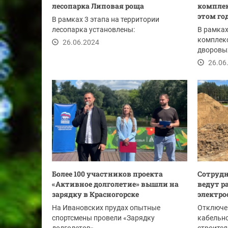
лесопарка Липовая роща
комплек
этом го
В рамках 3 этапа на территории
лесопарка установлены:
В рамка
комплекс
26.06.2024
дворовы
«Формиро
26.06
Более 100 участников проекта
Сотрудн
«Активное долголетие» вышли на
ведут р
зарядку в Красногорске
электро
На Ивановских прудах опытные
Отключе
спортсмены провели «Зарядку
кабельно