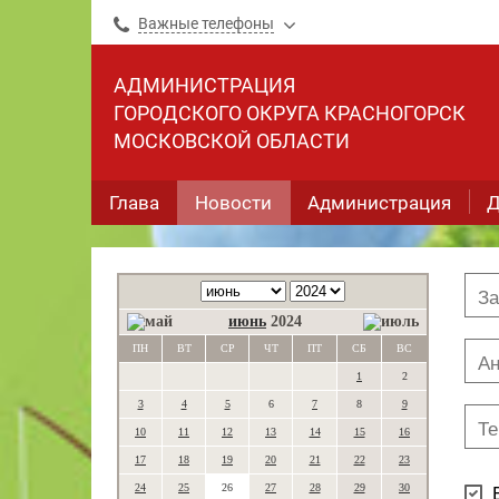
Важные телефоны
АДМИНИСТРАЦИЯ
ГОРОДСКОГО ОКРУГА КРАСНОГОРСК
МОСКОВСКОЙ ОБЛАСТИ
Глава
Новости
Администрация
Д
июнь
2024
ПН
ВТ
СР
ЧТ
ПТ
СБ
ВС
1
2
3
4
5
6
7
8
9
10
11
12
13
14
15
16
17
18
19
20
21
22
23
24
25
26
27
28
29
30