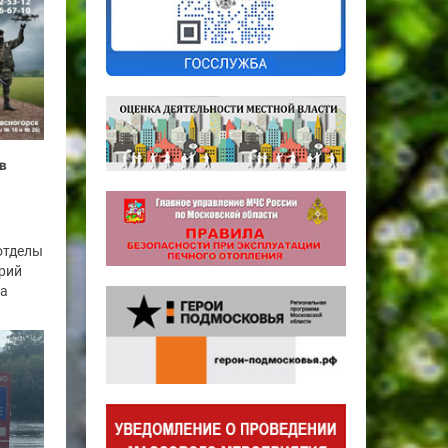
в
отделы
рий
га