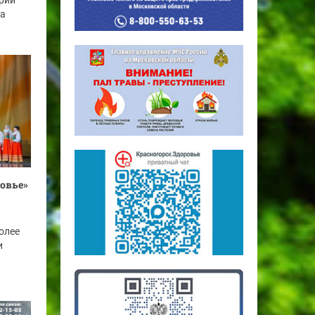
рий
га
овье»
олее
и