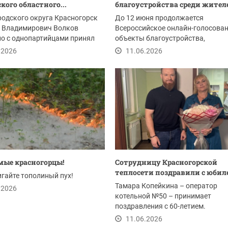
кого областного...
благоустройства среди жителе
родского округа Красногорск
До 12 июня продолжается
 Владимирович Волков
Всероссийское онлайн-голосован
о с однопартийцами принял
объекты благоустройства,
в первом...
организованное партией «Единая.
.2026
11.06.2026
ые красногорцы!
Сотрудницу Красногорской
теплосети поздравили с юбил
гайте тополиный пух!
Тамара Копейкина – оператор
.2026
котельной №50 – принимает
поздравления с 60-летием.
Высококлассный профессионал
11.06.2026
посвятила...