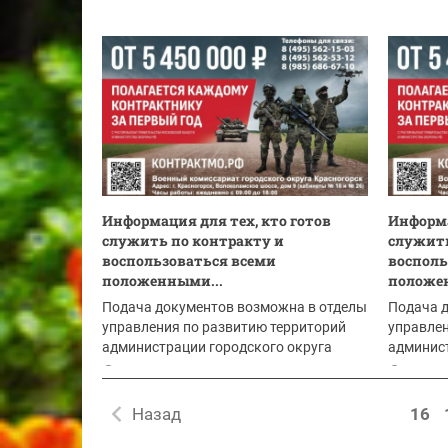
Информация для тех, кто готов
Информа
служить по контракту и
служить
воспользоваться всеми
восполь
положенными...
положе
Подача документов возможна в отделы
Подача 
управления по развитию территорий
управлен
администрации городского округа
админист
Красногорск:
Красного
11.06.2026
11.06
Назад
16