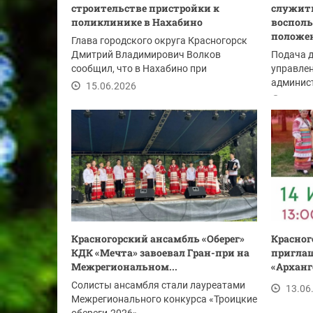
строительстве пристройки к
служить
поликлинике в Нахабино
восполь
положе
Глава городского округа Красногорск
Дмитрий Владимирович Волков
Подача 
сообщил, что в Нахабино при
управлен
поддержке Губернатора...
админист
15.06.2026
Красного
15.06
Красногорский ансамбль «Оберег»
Красног
КДК «Мечта» завоевал Гран-при на
приглаш
Межрегиональном...
«Арханг
Солисты ансамбля стали лауреатами
13.06
Межрегионального конкурса «Троицкие