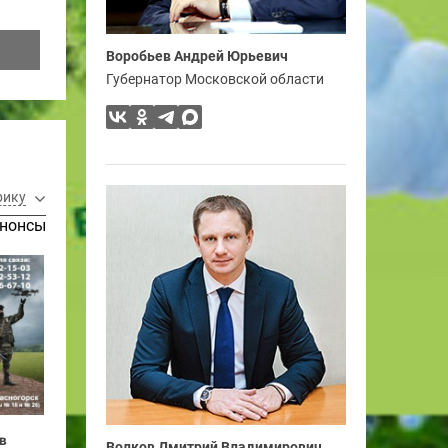
Воробьев Андрей Юрьевич
Губернатор Московской области
рику
нонсы
в
Волков Дмитрий Владимирович