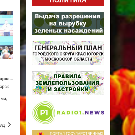
рка...
горск
ями,
ед