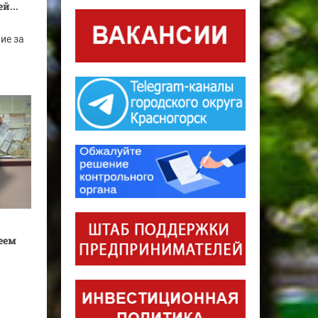
й...
ие за
..
еем