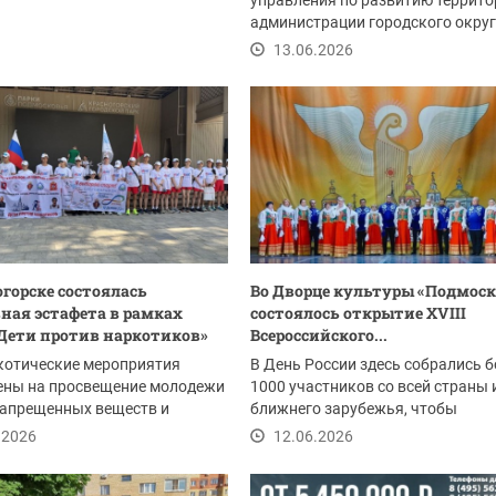
управления по развитию террито
администрации городского окру
Красногорск:
13.06.2026
огорске состоялась
Во Дворце культуры «Подмоск
ная эстафета в рамках
состоялось открытие XVIII
Дети против наркотиков»
Всероссийского...
котические мероприятия
В День России здесь собрались б
ены на просвещение молодежи
1000 участников со всей страны 
запрещенных веществ и
ближнего зарубежья, чтобы
тику...
представить народное...
.2026
12.06.2026