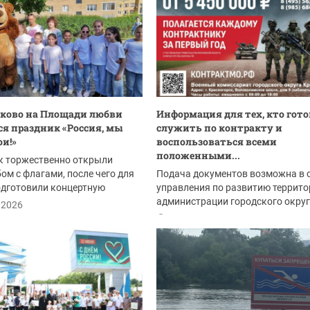
ково на Площади любви
Информация для тех, кто гото
ся праздник «Россия, мы
служить по контракту и
ои!»
воспользоваться всеми
положенными...
к торжественно открыли
м с флагами, после чего для
Подача документов возможна в 
одготовили концертную
управления по развитию террито
у,...
администрации городского окру
.2026
Красногорск:
12.06.2026