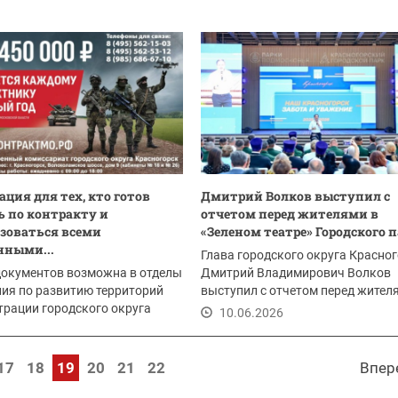
ция для тех, кто готов
Дмитрий Волков выступил с
 по контракту и
отчетом перед жителями в
зоваться всеми
«Зеленом театре» Городского па
нными...
Глава городского округа Красно
документов возможна в отделы
Дмитрий Владимирович Волков
ия по развитию территорий
выступил с отчетом перед жител
рации городского округа
героями СВО,...
10.06.2026
рск:
.2026
17
18
19
20
21
22
Впер