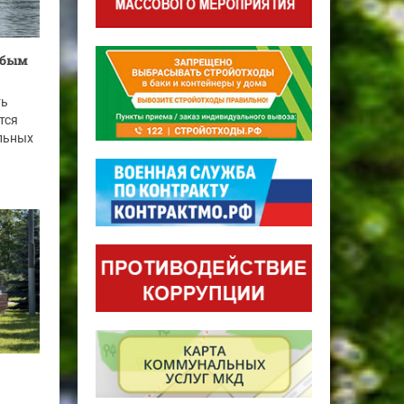
собым
ть
тся
льных