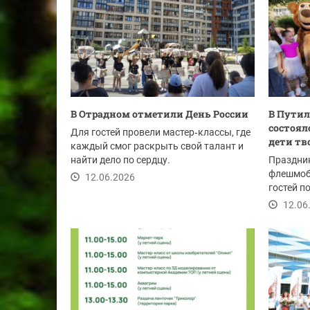
В Отрадном отметили День России
В Путил
состоял
Для гостей провели мастер‑классы, где
дети тв
каждый смог раскрыть свой талант и
найти дело по сердцу.
Праздни
флешмобо
12.06.2026
гостей п
программ
12.06