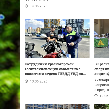
обереги-2026».
14.06.2026
Сотрудники красногорской
В Красн
Госавтоинспекции совместно с
спортив
коллегами отдела ГИБДД УВД по...
акции «
Антинар
13.06.2026
направл
о вреде 
профилак
12.06