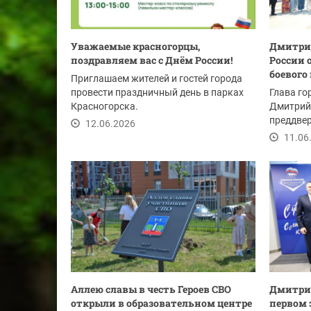
Уважаемые красногорцы,
Дмитрий
поздравляем вас с Днём России!
России 
боевого 
Приглашаем жителей и гостей города
провести праздничный день в парках
Глава го
Красногорска.
Дмитрий
преддвер
12.06.2026
государс
11.06
Аллею славы в честь Героев СВО
Дмитрий
открыли в образовательном центре
первом 