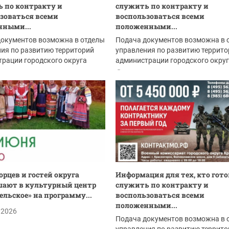
 по контракту и
служить по контракту и
зоваться всеми
воспользоваться всеми
нными...
положенными...
документов возможна в отделы
Подача документов возможна в 
ия по развитию территорий
управления по развитию террито
рации городского округа
администрации городского окру
рск:
Красногорск:
.2026
14.06.2026
орцев и гостей округа
Информация для тех, кто гото
ают в культурный центр
служить по контракту и
ельское» на программу...
воспользоваться всеми
положенными...
.2026
Подача документов возможна в 