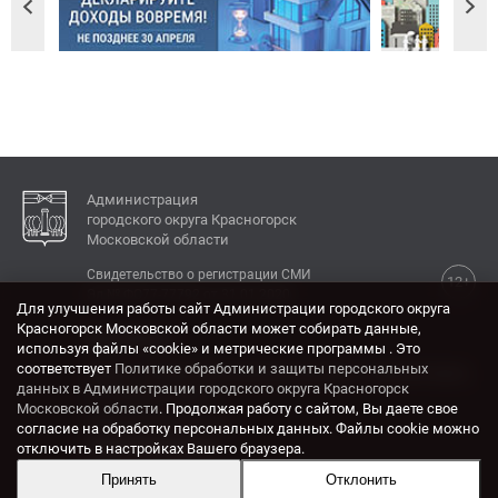
Администрация
городского округа Красногорск
Московской области
Свидетельство о регистрации СМИ
12+
Эл № ФС77-77792 от 31.01.2020.
Для улучшения работы сайт Администрации городского округа
Красногорск Московской области может собирать данные,
КОНТАКТЫ
используя файлы «cookie» и метрические программы . Это
соответствует
Политике обработки и защиты персональных
Адрес: 143404, Московская область, г. Красногорск,
данных в Администрации городского округа Красногорск
ул. Ленина, дом 4.
Московской области
. Продолжая работу с сайтом, Вы даете свое
Электронная почта:
согласие на обработку персональных данных. Файлы cookie можно
krasrn@mosreg.ru
отключить в настройках Вашего браузера.
Принять
Отклонить
Разработка и поддержка сайта ADN