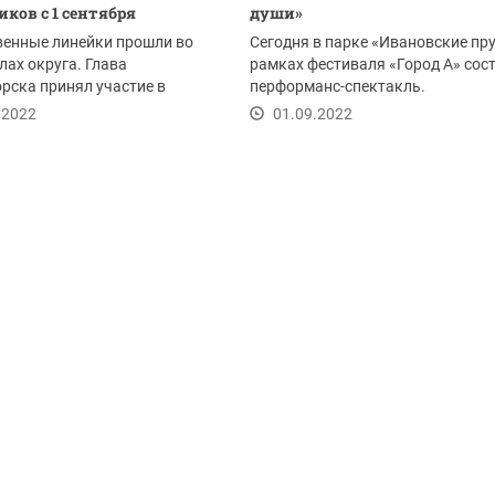
ков с 1 сентября
души»
венные линейки прошли во
Сегодня в парке «Ивановские пр
лах округа. Глава
рамках фестиваля «Город А» сос
рска принял участие в
перформанс-спектакль.
и открытия новой...
.2022
01.09.2022