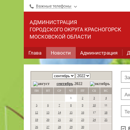
Важные телефоны
АДМИНИСТРАЦИЯ
ГОРОДСКОГО ОКРУГА КРАСНОГОРСК
МОСКОВСКОЙ ОБЛАСТИ
Глава
Новости
Администрация
Д
сентябрь
2022
ПН
ВТ
СР
ЧТ
ПТ
СБ
ВС
1
2
3
4
5
6
7
8
9
10
11
12
13
14
15
16
17
18
19
20
21
22
23
24
25
26
27
28
29
30