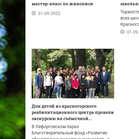
мастер-класс по живописи
школьни
Торжест
01.09.2022
всех шко
Красного
церемони
01.09
Для детей из красногорского
реабилитационного центра провели
экскурсию на съёмочной...
В Лефортовском парке
Благотворительный фонд «Развитие