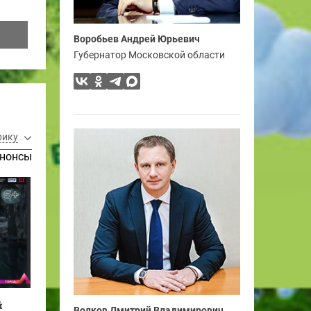
Воробьев Андрей Юрьевич
Губернатор Московской области
рику
нонсы
й
Волков Дмитрий Владимирович