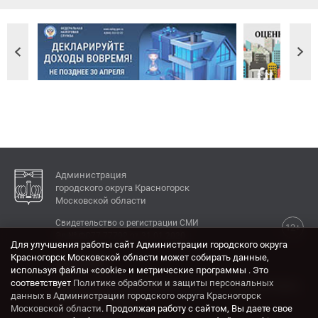
Администрация
городского округа Красногорск
Московской области
Свидетельство о регистрации СМИ
12+
Эл № ФС77-77792 от 31.01.2020.
Для улучшения работы сайт Администрации городского округа
Красногорск Московской области может собирать данные,
КОНТАКТЫ
используя файлы «cookie» и метрические программы . Это
соответствует
Политике обработки и защиты персональных
Адрес: 143404, Московская область, г. Красногорск,
данных в Администрации городского округа Красногорск
ул. Ленина, дом 4.
Московской области
. Продолжая работу с сайтом, Вы даете свое
Электронная почта: