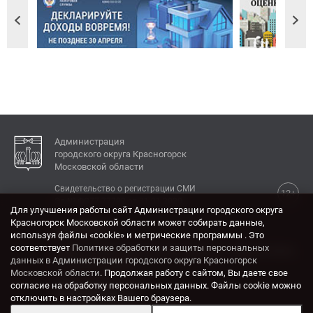
Администрация
городского округа Красногорск
Московской области
Свидетельство о регистрации СМИ
12+
Эл № ФС77-77792 от 31.01.2020.
Для улучшения работы сайт Администрации городского округа
Красногорск Московской области может собирать данные,
КОНТАКТЫ
используя файлы «cookie» и метрические программы . Это
соответствует
Политике обработки и защиты персональных
Адрес: 143404, Московская область, г. Красногорск,
данных в Администрации городского округа Красногорск
ул. Ленина, дом 4.
Московской области
. Продолжая работу с сайтом, Вы даете свое
Электронная почта:
согласие на обработку персональных данных. Файлы cookie можно
krasrn@mosreg.ru
отключить в настройках Вашего браузера.