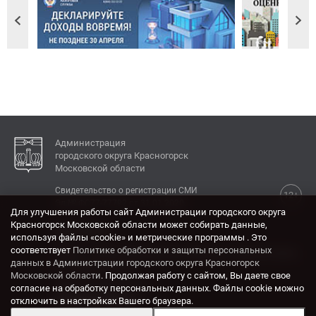
Администрация
городского округа Красногорск
Московской области
Свидетельство о регистрации СМИ
12+
Эл № ФС77-77792 от 31.01.2020.
Для улучшения работы сайт Администрации городского округа
Красногорск Московской области может собирать данные,
КОНТАКТЫ
используя файлы «cookie» и метрические программы . Это
соответствует
Политике обработки и защиты персональных
Адрес: 143404, Московская область, г. Красногорск,
данных в Администрации городского округа Красногорск
ул. Ленина, дом 4.
Московской области
. Продолжая работу с сайтом, Вы даете свое
Электронная почта:
согласие на обработку персональных данных. Файлы cookie можно
krasrn@mosreg.ru
отключить в настройках Вашего браузера.