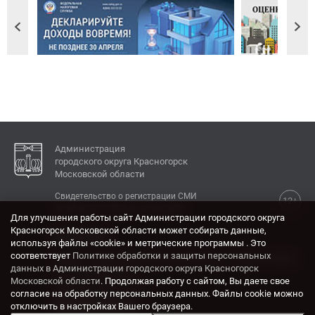
Администрация
городского округа Красногорск
Московской области
Свидетельство о регистрации СМИ
12+
Эл № ФС77-77792 от 31.01.2020.
Для улучшения работы сайт Администрации городского округа
Красногорск Московской области может собирать данные,
КОНТАКТЫ
используя файлы «cookie» и метрические программы . Это
соответствует
Политике обработки и защиты персональных
Адрес: 143404, Московская область, г. Красногорск,
данных в Администрации городского округа Красногорск
ул. Ленина, дом 4.
Московской области
. Продолжая работу с сайтом, Вы даете свое
Электронная почта:
согласие на обработку персональных данных. Файлы cookie можно
krasrn@mosreg.ru
отключить в настройках Вашего браузера.