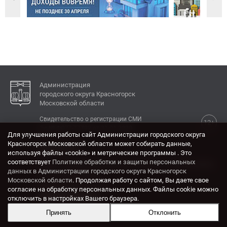
Администрация
городского округа Красногорск
Московской области
Свидетельство о регистрации СМИ
12+
Эл № ФС77-77792 от 31.01.2020.
Для улучшения работы сайт Администрации городского округа
Красногорск Московской области может собирать данные,
КОНТАКТЫ
используя файлы «cookie» и метрические программы . Это
соответствует
Политике обработки и защиты персональных
Адрес: 143404, Московская область, г. Красногорск,
данных в Администрации городского округа Красногорск
ул. Ленина, дом 4.
Московской области
. Продолжая работу с сайтом, Вы даете свое
Электронная почта:
согласие на обработку персональных данных. Файлы cookie можно
krasrn@mosreg.ru
отключить в настройках Вашего браузера.
Принять
Отклонить
Разработка и поддержка сайта ADN