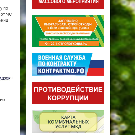
у по
 от ЧС
ьниц
лен