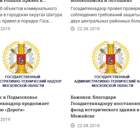
и Рошаль привел в...
Волоколамска и Лотошино
00 объектов коммунального
Госадмтехнадзор провел проверк
а в городских округах Шатура
соблюдению требований защиты
 привел в порядок Госа...
двух центральных районных бол
на территории...
.2019
22.08.2019
: в Подмосковье
Баженов: Благодаря
ехнадзор продолжает
Госадмтехнадзору восстанов
ю «Дорога»
фасад исторического здания в
Можайске
.2019
22.08.2019