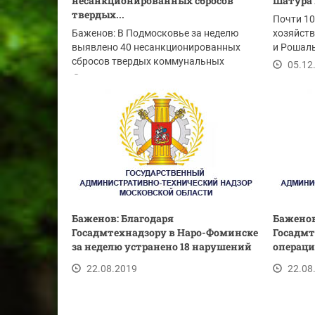
несанкционированных сбросов
Шатура 
твердых...
Почти 1
Баженов: В Подмосковье за неделю
хозяйств
выявлено 40 несанкционированных
и Рошаль
сбросов твердых коммунальных
05.12
отходов
19.11.2020
Баженов: Благодаря
Баженов
Госадмтехнадзору в Наро-Фоминске
Госадмт
за неделю устранено 18 нарушений
операци
22.08.2019
22.08