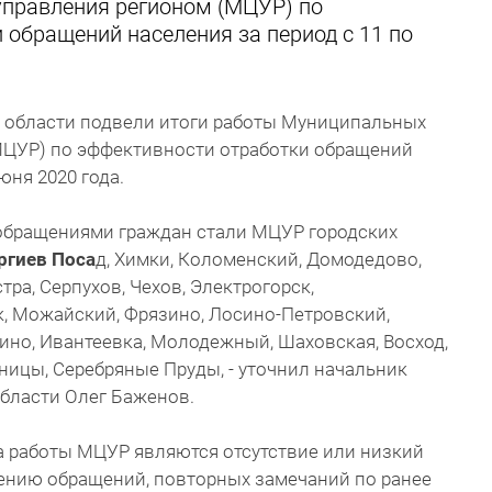
правления регионом (МЦУР) по
обращений населения за период с 11 по
 области подвели итоги работы Муниципальных
МЦУР) по эффективности отработки обращений
юня 2020 года.
с обращениями граждан стали МЦУР городских
ргиев Поса
д, Химки, Коломенский, Домодедово,
тра, Серпухов, Чехов, Электрогорск,
, Можайский, Фрязино, Лосино-Петровский,
ино, Ивантеевка, Молодежный, Шаховская, Восход,
ницы, Серебряные Пруды, - уточнил начальник
бласти Олег Баженов.
 работы МЦУР являются отсутствие или низкий
ению обращений, повторных замечаний по ранее