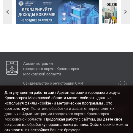
Администрация
городского округа Красногорск
Московской области
Свидетельство о регистрации СМИ
12+
Эл № ФС77-77792 от 31.01.2020.
Для улучшения работы сайт Администрации городского округа
Красногорск Московской области может собирать данные,
КОНТАКТЫ
используя файлы «cookie» и метрические программы . Это
соответствует
Политике обработки и защиты персональных
Адрес: 143404, Московская область, г. Красногорск,
данных в Администрации городского округа Красногорск
ул. Ленина, дом 4.
Московской области
. Продолжая работу с сайтом, Вы даете свое
Электронная почта:
согласие на обработку персональных данных. Файлы cookie можно
krasrn@mosreg.ru
отключить в настройках Вашего браузера.