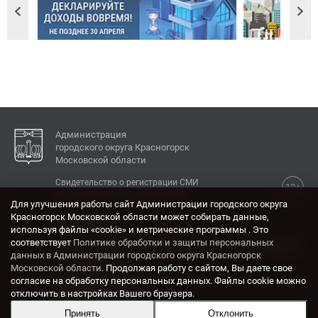
Администрация
городского округа Красногорск
Московской области
Свидетельство о регистрации СМИ
12+
Эл № ФС77-77792 от 31.01.2020.
Для улучшения работы сайт Администрации городского округа
Красногорск Московской области может собирать данные,
КОНТАКТЫ
используя файлы «cookie» и метрические программы . Это
соответствует
Политике обработки и защиты персональных
Адрес: 143404, Московская область, г. Красногорск,
данных в Администрации городского округа Красногорск
ул. Ленина, дом 4.
Московской области
. Продолжая работу с сайтом, Вы даете свое
Электронная почта:
согласие на обработку персональных данных. Файлы cookie можно
krasrn@mosreg.ru
отключить в настройках Вашего браузера.
Принять
Отклонить